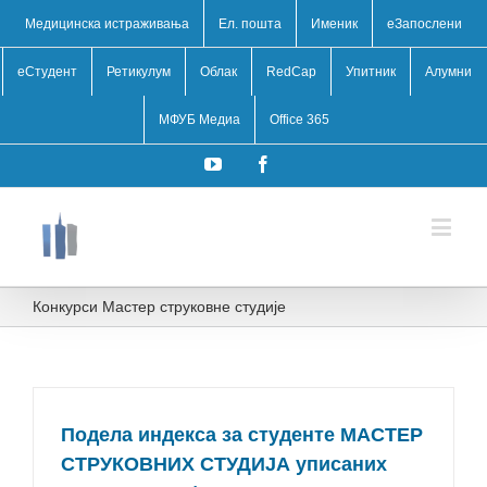
Медицинска истраживања
Ел. пошта
Именик
eЗапослени
еСтудент
Ретикулум
Облак
RedCap
Упитник
Алумни
МФУБ Медиа
Office 365
YouTube
Facebook
Конкурси Mастер струковне студије
Подела индекса за студенте МАСТЕР
СТРУКОВНИХ СТУДИЈА уписаних