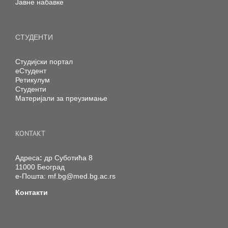
Јавне набавке
СТУДЕНТИ
Студијски портал
еСтудент
Ретикулум
Студенти
Материјали за преузимање
KONTAKT
Адреса
:
др Суботића 8
11000 Београд
е-Пошта:
mf.bg@med.bg.ac.rs
Контакти