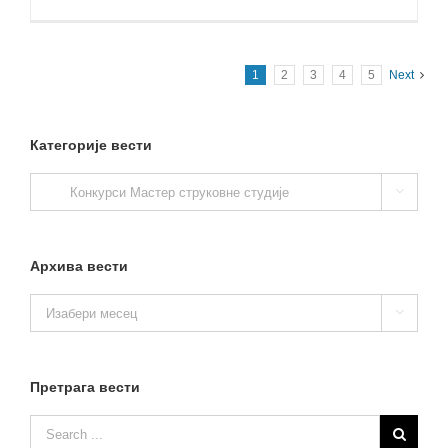
1
2
3
4
5
Next
Категорије вести
Категорије

вести
Архива вести
Архива

вести
Претрага вести