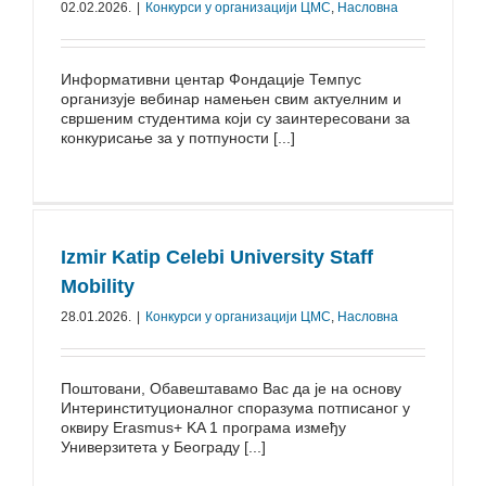
02.02.2026.
|
Конкурси у организацији ЦМС
,
Насловна
Информативни центар Фондације Темпус
организује вебинар намењен свим актуелним и
свршеним студентима који су заинтересовани за
конкурисање за у потпуности [...]
Izmir Katip Celebi University Staff
Mobility
28.01.2026.
|
Конкурси у организацији ЦМС
,
Насловна
Поштовани, Обавештавамо Вас да је на основу
Интеринституционалног споразума потписаног у
оквиру Erasmus+ KA 1 програма између
Универзитета у Београду [...]