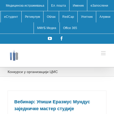
Медицинска истраживања
Ел. пошта
Именик
eЗапослени
еСтудент
Ретикулум
Облак
RedCap
Упитник
Алумни
МФУБ Медиа
Office 365
YouTube
Facebook
Конкурси у организацији ЦМС
Вебинар: Упиши Еразмус Мундус
заједничке мастер студије