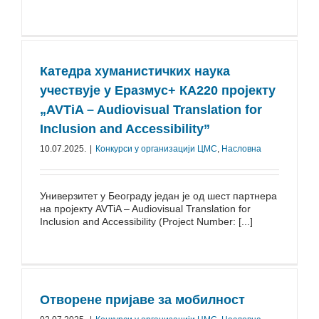
Кaтeдрa хумaнистичких нaукa
учeствуje у Eрaзмус+ КA220 прojeкту
„AVTiA – Audiovisual Translation for
Inclusion and Accessibility”
10.07.2025.
|
Конкурси у организацији ЦМС
,
Насловна
Универзитет у Београду један је од шест партнера
на пројекту AVTiA – Audiovisual Translation for
Inclusion and Accessibility (Project Number: [...]
Отворене пријаве за мобилност