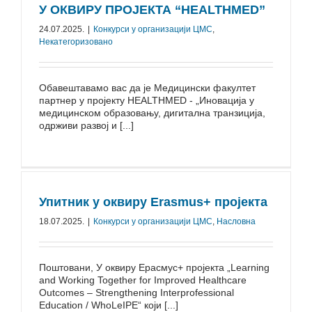
У ОКВИРУ ПРОЈЕКТА “HEALTHMED”
24.07.2025.
|
Конкурси у организацији ЦМС
,
Некатегоризовано
Обавештавамо вас да је Медицински факултет
партнер у пројекту HEALTHMED - „Иновација у
медицинском образовању, дигитална транзиција,
одрживи развој и [...]
Упитник у оквиру Erasmus+ пројекта
18.07.2025.
|
Конкурси у организацији ЦМС
,
Насловна
Поштовани, У оквиру Ерасмус+ пројекта „Learning
and Working Together for Improved Healthcare
Outcomes – Strengthening Interprofessional
Education / WhoLeIPE“ који [...]