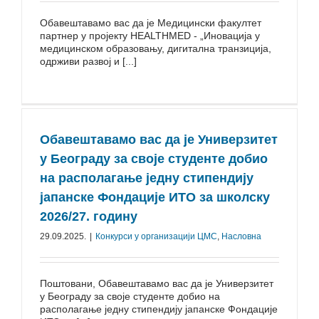
Обавештавамо вас да је Медицински факултет
партнер у пројекту HEALTHMED - „Иновација у
медицинском образовању, дигитална транзиција,
одрживи развој и [...]
Обавештавамо вас да је Универзитет
у Београду за своје студенте добио
на располагање једну стипендију
јапанске Фондације ИТО за школску
2026/27. годину
29.09.2025.
|
Конкурси у организацији ЦМС
,
Насловна
Поштовани, Обавештавамо вас да је Универзитет
у Београду за своје студенте добио на
располагање једну стипендију јапанске Фондације