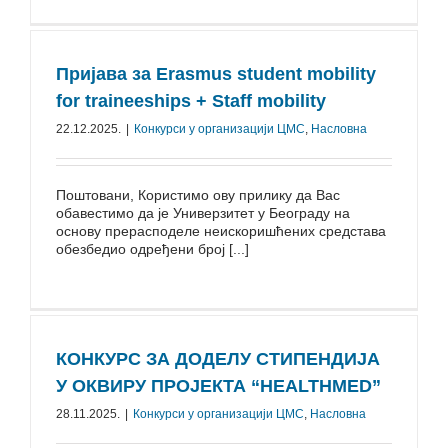
Пријава за Erasmus student mobility
for traineeships + Staff mobility
22.12.2025.
|
Конкурси у организацији ЦМС
,
Насловна
Поштовани, Користимо ову прилику да Вас
обавестимо да је Универзитет у Београду на
основу прерасподеле неискоришћених средстава
обезбедио одређени број [...]
КОНКУРС ЗА ДОДЕЛУ СТИПЕНДИЈА
У ОКВИРУ ПРОЈЕКТА “HEALTHMED”
28.11.2025.
|
Конкурси у организацији ЦМС
,
Насловна