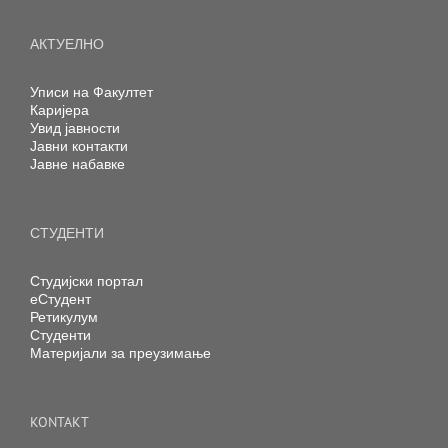
АКТУЕЛНО
Уписи на Факултет
Каријера
Увид јавности
Јавни контакти
Јавне набавке
СТУДЕНТИ
Студијски портал
еСтудент
Ретикулум
Студенти
Материјали за преузимање
KONTAKT