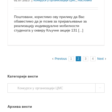
02.07.2025.
|
Конкурси у организацији ЦМС
,
Насловна
Поштовани, користимо ову прилику да Вас
обавестимо да јe позив за пријављивање за
реализацију индивидуалне мобилности
студената у оквиру Кључне акције 131 [...]
Previous
1
2
3
4
Next
Категорије вести
Категорије

вести
Архива вести