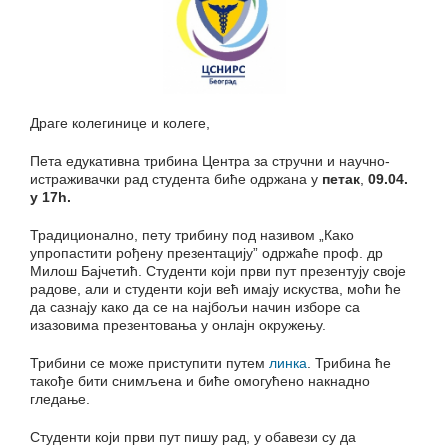
Драге колегинице и колеге,
Пета едукативна трибина Центра за стручни и научно-
истраживачки рад студента биће одржана у
петак
,
09.04.
у 17
h.
Традиционално, пету трибину под називом „Како
упропастити рођену презентацију” одржаће проф. др
Милош Бајчетић. Студенти који први пут презентују своје
радове, али и студенти који већ имају искуства, моћи ће
да сазнају како да се на најбољи начин изборе са
изазовима презентовања у онлајн окружењу.
Трибини се може приступити путем
линка
. Трибина ће
такође бити снимљена и биће омогућено накнадно
гледање.
Студенти који први пут пишу рад, у обавези су да