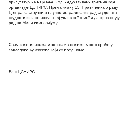
присуствују на најмање 3 од 5 едукативних трибина које
организује ЦСНИРС. Према члану 13. Правилника о раду
Центра за стручни и научно-истраживачки рад студената,
студенти који не испуне тај услов неће моћи да презентују
рад на Мини симпозијуму.
Свим колегиницама и колегама желимо много среће у
савладавању изазова који су пред нама!
Ваш ЦСНИРС