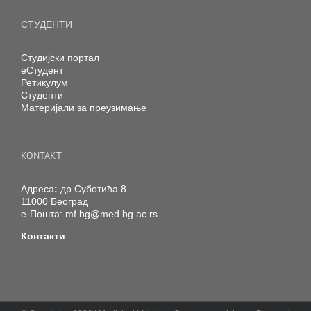
СТУДЕНТИ
Студијски портал
еСтудент
Ретикулум
Студенти
Материјали за преузимање
KONTAKT
Адреса
:
др Суботића 8
11000 Београд
е-Пошта:
mf.bg@med.bg.ac.rs
Контакти