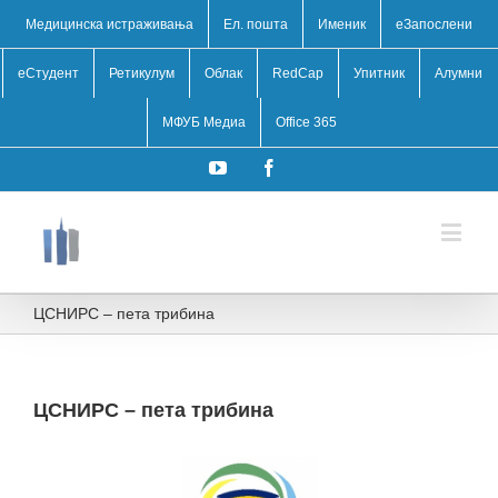
Медицинска истраживања
Ел. пошта
Именик
eЗапослени
еСтудент
Ретикулум
Облак
RedCap
Упитник
Алумни
МФУБ Медиа
Office 365
YouTube
Facebook
ЦСНИРС – пета трибина
ЦСНИРС – пета трибина