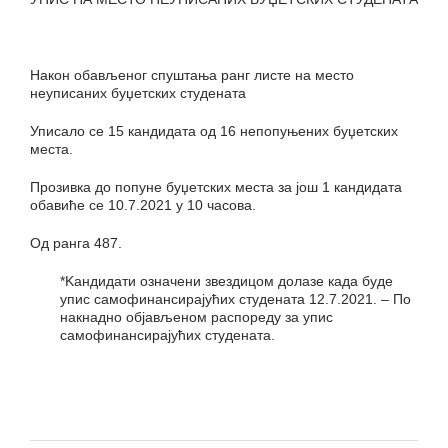
Након обављеног спуштања ранг листе на место
неуписаних буџетских студената
Уписало се 15 кандидата од 16 непопуњених буџетских
места.
Прозивка до попуне буџетских места за још 1 кандидата
обавиће се 10.7.2021 у 10 часова.
Од ранга 487.
*Kандидати означени звездицом долазе када буде
упис самофинансирајућих студената 12.7.2021. – По
накнадно објављеном распореду за упис
самофинансирајућих студената.