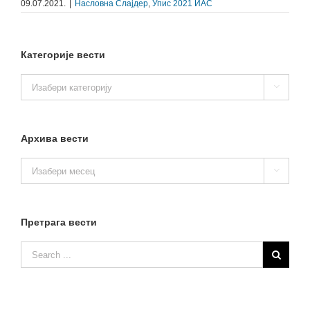
09.07.2021.
|
Насловна Слајдер
,
Упис 2021 ИАС
Категорије вести
Категорије

вести
Архива вести
Архива

вести
Претрага вести