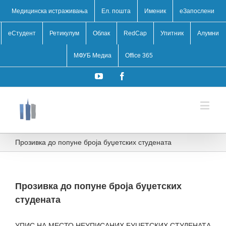
Медицинска истраживања
Ел. пошта
Именик
eЗапослени
еСтудент
Ретикулум
Облак
RedCap
Упитник
Алумни
МФУБ Медиа
Office 365
YouTube
Facebook
Прозивка до попуне броја буџетских студената
Прозивка до попуне броја буџетских
студената
УПИС НА МЕСТО НЕУПИСАНИХ БУЏЕТСКИХ СТУДЕНАТА