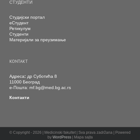
СТУДЕНТИ
Студијски портал
еСтудент
Ретикулум
Студенти
Материјали за преузимање
KONTAKT
Адреса
:
др Суботића 8
11000 Београд
е-Пошта:
mf.bg@med.bg.ac.rs
Контакти
© Copyright -
2026 | Medicinski fakultet | Sva prava zadržana | Powered
by
WordPress
| Mapa sajta