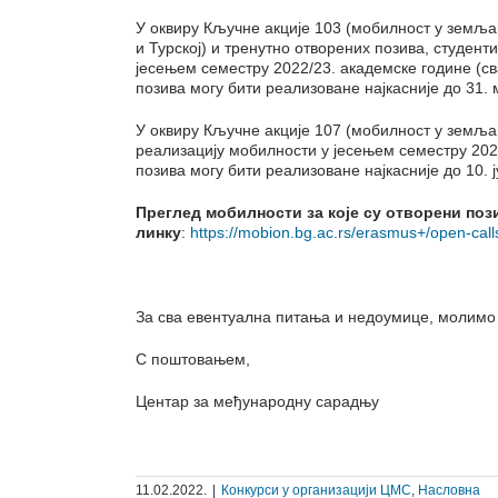
У оквиру Кључне акције 103 (мобилност у земља
и Турској) и тренутно отворених позива, студент
јесењем семестру 2022/23. академске године (сва
позива могу бити реализоване најкасније до 31. 
У оквиру Кључне акције 107 (мобилност у земљам
реализацију мобилности у јесењем семестру 2022
позива могу бити реализоване најкасније до 10. ј
Преглед мобилности за које су отворени поз
линку
:
https://mobion.bg.ac.rs/erasmus+/open-call
За сва евентуална питања и недоумице, молимо
С поштовањем,
Центар за међународну сарадњу
11.02.2022.
|
Конкурси у организацији ЦМС
,
Насловна