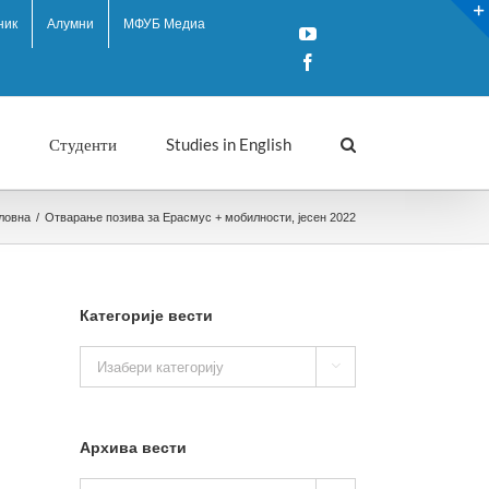
ник
Алумни
МФУБ Медиа
YouTube
Facebook
Студенти
Studies in English
ловна
/
Отварање позива за Ерасмус + мобилности, јесен 2022
Категорије вести
Категорије

вести
Архива вести
Архива