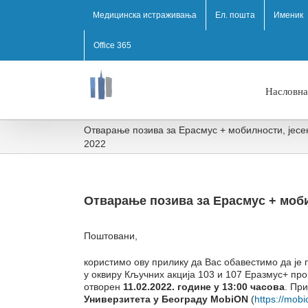
Медицинска истраживања
Ел. пошта
Именик
Office 365
Насловна
Отварање позива за Ерасмус + мобилности, јесе
2022
Отварање позива за Ерасмус + моби
Поштовани,
користимо ову прилику да Вас обавестимо да je
у оквиру Кључних акција 103 и 107 Еразмус+ пр
отворен
11.02.2022. године у 13:00 часова
. Пр
Универзитета у Београду MobiON
(
https://mobi