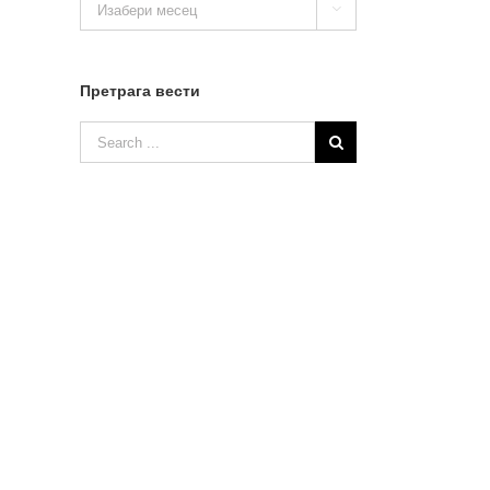

вести
Претрага вести