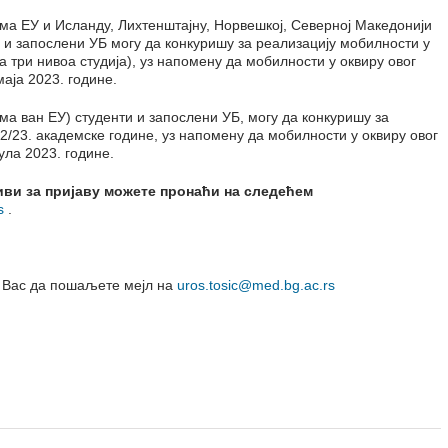
ма ЕУ и Исланду, Лихтенштајну, Норвешкој, Северној Македонији
и и запослени УБ могу да конкуришу за реализацију мобилности у
 три нивоа студија), уз напомену да мобилности у оквиру овог
маја 2023. године.
а ван ЕУ) студенти и запослени УБ, могу да конкуришу за
/23. академске године, уз напомену да мобилности у оквиру овог
ула 2023. године.
иви за пријаву можете пронаћи на следећем
s
.
 Вас да пошаљете мејл на
uros.tosic@med.bg.ac.rs