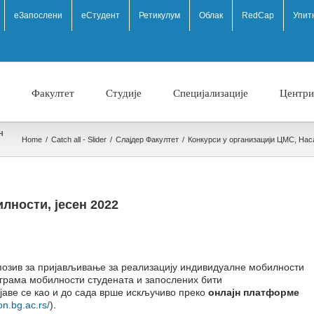
eЗапослени
еСтудент
Ретикулум
Облак
RedCap
Упит
Факултет
Студије
Специјализације
Центри
н
Home
/
Catch all - Slider
/
Слајдер Факултет
/
Конкурси у организацији ЦМС
,
Нас
лности, јесен 2022
 позив за пријављивање за реализацију индивидуалне мобилности
ограма мобилности студената и запослених бити
ијаве се као и до сада врше искључиво преко
онлајн платформе
on.bg.ac.rs/
).