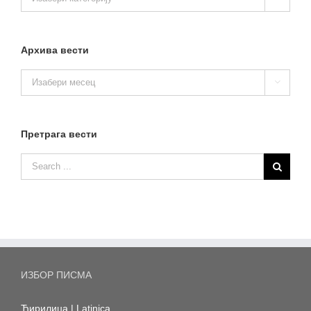
вести
Архива вести
Архива

вести
Претрага вести
ИЗБОР ПИСМА
Ћирилица
|
Latinica