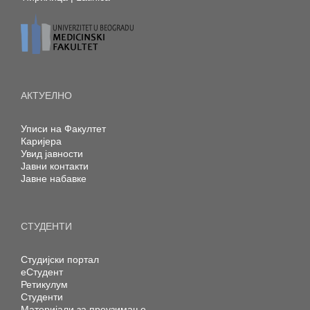
АКТУЕЛНО
Уписи на Факултет
Каријера
Увид јавности
Јавни контакти
Јавне набавке
СТУДЕНТИ
Студијски портал
еСтудент
Ретикулум
Студенти
Материјали за преузимање