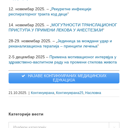
12. новембар 2025. – „
Рекуретне инфекције
респираторног тракта код деце
“
14. новембар 2025. – „
МОГУЋНОСТИ ТРАНСЛАЦИОНОГ
ПРИСТУПА У ПРИМЕНИ ЛЕКОВА У АНЕСТЕЗИЈИ
“
28-29. новембар 2025. – „
Јединица за мождани удар и
реканализациона терапија – принципи лечења
“
2-5 децембар 2025 –
Примена мотивационог интервјуа у
здравствено-васпитном раду на промени стилова живота
НАЈАВЕ КОНТИНУИРАНИХ МЕДИЦИНСКИХ
ЕДУКАЦИЈА
21.10.2025.
|
Континуирана
,
Континуирана25
,
Насловна
Категорије вести
Категорије
