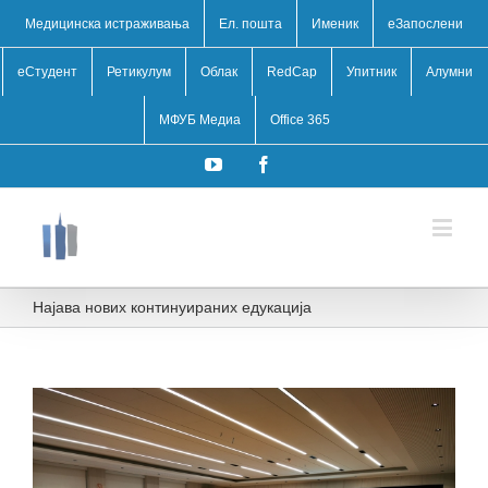
Медицинска истраживања
Ел. пошта
Именик
eЗапослени
еСтудент
Ретикулум
Облак
RedCap
Упитник
Алумни
МФУБ Медиа
Office 365
YouTube
Facebook
Најава нових континуираних едукација
View
Larger
Image