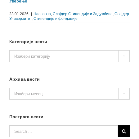
Уверење
23.01.2026.
|
Насловна
,
Слајдер Стипендије и Задужбине
,
Слајдер
Универзитет
,
Стипендије и фондације
Категорије вести
Категорије

вести
Архива вести
Архива

вести
Претрага вести