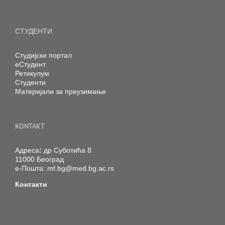
СТУДЕНТИ
Студијски портал
еСтудент
Ретикулум
Студенти
Материјали за преузимање
KONTAKT
Адреса
:
др Суботића 8
11000 Београд
е-Пошта:
mf.bg@med.bg.ac.rs
Контакти