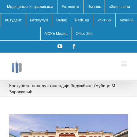
Медицинска истраживања
Ел. пошта
Именик
eЗапослени
еСтудент
Ретикулум
Облак
RedCap
Упитник
Алумни
МФУБ Медиа
Office 365
YouTube
Facebook
Конкурс за доделу стипендије Задужбине Љубице М.
Здравковић
View
Larger
Image