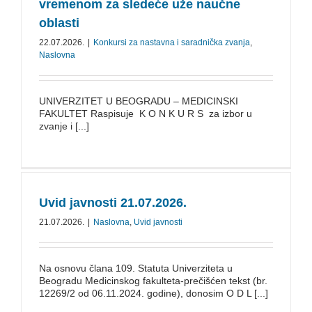
vremenom za sledeće uže naučne
oblasti
22.07.2026.
|
Konkursi za nastavna i saradnička zvanja
,
Naslovna
UNIVERZITET U BEOGRADU – MEDICINSKI
FAKULTET Raspisuje K O N K U R S za izbor u
zvanje i [...]
Uvid javnosti 21.07.2026.
21.07.2026.
|
Naslovna
,
Uvid javnosti
Na osnovu člana 109. Statuta Univerziteta u
Beogradu Medicinskog fakulteta-prečišćen tekst (br.
12269/2 od 06.11.2024. godine), donosim O D L [...]