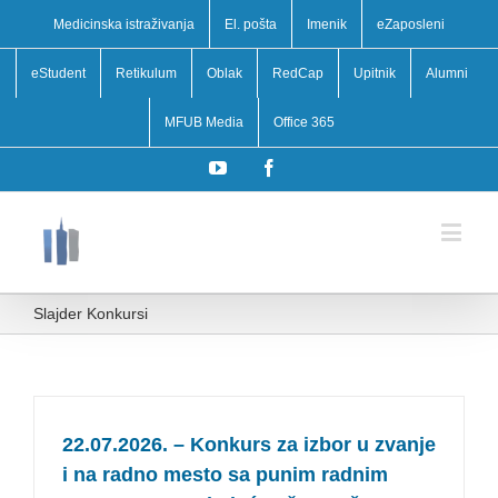
Medicinska istraživanja
El. pošta
Imenik
eZaposleni
eStudent
Retikulum
Oblak
RedCap
Upitnik
Alumni
MFUB Media
Office 365
YouTube
Facebook
Slajder Konkursi
22.07.2026. – Konkurs za izbor u zvanje
i na radno mesto sa punim radnim