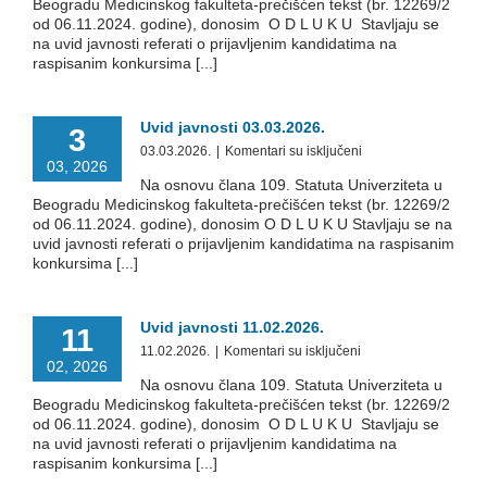
Beogradu Medicinskog fakulteta-prečišćen tekst (br. 12269/2
01.04.2026.
od 06.11.2024. godine), donosim O D L U K U Stavljaju se
na uvid javnosti referati o prijavljenim kandidatima na
raspisanim konkursima [...]
Uvid javnosti 03.03.2026.
3
na
03.03.2026.
|
Komentari su isključeni
03, 2026
Uvid
Na osnovu člana 109. Statuta Univerziteta u
javnosti
Beogradu Medicinskog fakulteta-prečišćen tekst (br. 12269/2
03.03.2026.
od 06.11.2024. godine), donosim O D L U K U Stavljaju se na
uvid javnosti referati o prijavljenim kandidatima na raspisanim
konkursima [...]
Uvid javnosti 11.02.2026.
11
na
11.02.2026.
|
Komentari su isključeni
02, 2026
Uvid
Na osnovu člana 109. Statuta Univerziteta u
javnosti
Beogradu Medicinskog fakulteta-prečišćen tekst (br. 12269/2
11.02.2026.
od 06.11.2024. godine), donosim O D L U K U Stavljaju se
na uvid javnosti referati o prijavljenim kandidatima na
raspisanim konkursima [...]