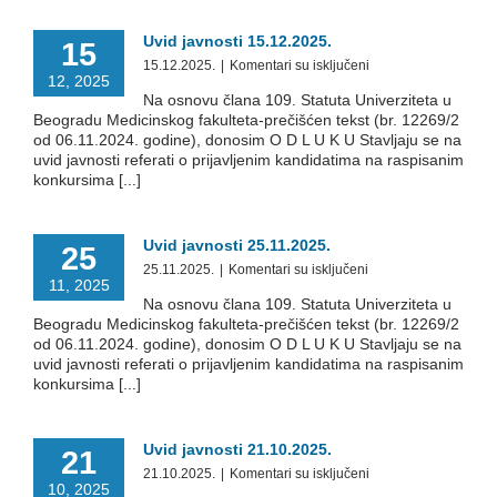
Uvid javnosti 15.12.2025.
15
na
15.12.2025.
|
Komentari su isključeni
12, 2025
Uvid
Na osnovu člana 109. Statuta Univerziteta u
javnosti
Beogradu Medicinskog fakulteta-prečišćen tekst (br. 12269/2
15.12.2025.
od 06.11.2024. godine), donosim O D L U K U Stavljaju se na
uvid javnosti referati o prijavljenim kandidatima na raspisanim
konkursima [...]
Uvid javnosti 25.11.2025.
25
na
25.11.2025.
|
Komentari su isključeni
11, 2025
Uvid
Na osnovu člana 109. Statuta Univerziteta u
javnosti
Beogradu Medicinskog fakulteta-prečišćen tekst (br. 12269/2
25.11.2025.
od 06.11.2024. godine), donosim O D L U K U Stavljaju se na
uvid javnosti referati o prijavljenim kandidatima na raspisanim
konkursima [...]
Uvid javnosti 21.10.2025.
21
na
21.10.2025.
|
Komentari su isključeni
10, 2025
Uvid