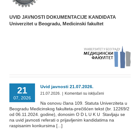
UVID JAVNOSTI DOKUMENTACIJE KANDIDATA
Univerzitet u Beogradu, Medicinski fakultet
Uvid javnosti 21.07.2026.
21
na
21.07.2026.
|
Komentari su isključeni
07, 2026
Uvid
Na osnovu člana 109. Statuta Univerziteta u
javnosti
Beogradu Medicinskog fakulteta-prečišćen tekst (br. 12269/2
21.07.2026.
od 06.11.2024. godine), donosim O D L U K U Stavljaju se
na uvid javnosti referati o prijavljenim kandidatima na
raspisanim konkursima [...]