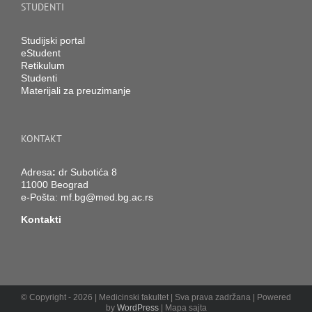
STUDENTI
Studijski portal
eStudent
Retikulum
Studenti
Materijali za preuzimanje
KONTAKT
Adresa
:
dr Subotića 8
11000 Beograd
e-Pošta:
mf.bg@med.bg.ac.rs
Kontakti
© Copyright -
2026 | Medicinski fakultet | Sva prava zadržana | Powered
by
WordPress
| Mapa sajta