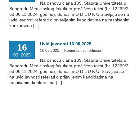
Na osnovu člana 109. Statuta Univerziteta u
javnosti
Beogradu Medicinskog fakulteta-prečišćen tekst (br. 12269/2
21.10.2025.
od 06.11.2024. godine), donosim O D L U K U Stavljaju se na
uvid javnosti referati o prijavljenim kandidatima na raspisanim
konkursima [...]
Uvid javnosti 16.09.2025.
16
na
16.09.2025.
|
Komentari su isključeni
09, 2025
Uvid
Na osnovu člana 109. Statuta Univerziteta u
javnosti
Beogradu Medicinskog fakulteta-prečišćen tekst (br. 12269/2
16.09.2025.
od 06.11.2024. godine), donosim O D L U K U Stavljaju se
na uvid javnosti referati o prijavljenim kandidatima na
raspisanim konkursima [...]