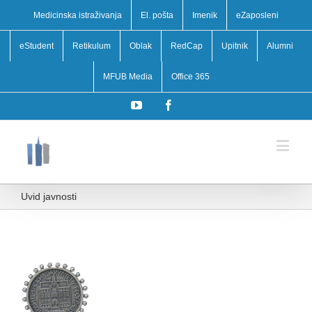
Medicinska istraživanja
El. pošta
Imenik
eZaposleni
eStudent
Retikulum
Oblak
RedCap
Upitnik
Alumni
MFUB Media
Office 365
YouTube
Facebook
Uvid javnosti