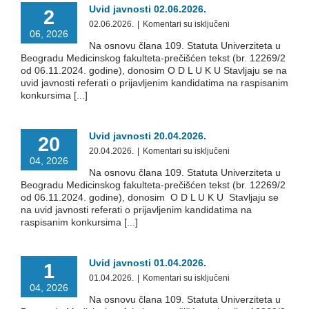
Uvid javnosti 02.06.2026.
2
na
02.06.2026.
|
Komentari su isključeni
06, 2026
Uvid
Na osnovu člana 109. Statuta Univerziteta u
javnosti
Beogradu Medicinskog fakulteta-prečišćen tekst (br. 12269/2
02.06.2026.
od 06.11.2024. godine), donosim O D L U K U Stavljaju se na
uvid javnosti referati o prijavljenim kandidatima na raspisanim
konkursima [...]
Uvid javnosti 20.04.2026.
20
na
20.04.2026.
|
Komentari su isključeni
04, 2026
Uvid
Na osnovu člana 109. Statuta Univerziteta u
javnosti
Beogradu Medicinskog fakulteta-prečišćen tekst (br. 12269/2
20.04.2026.
od 06.11.2024. godine), donosim O D L U K U Stavljaju se
na uvid javnosti referati o prijavljenim kandidatima na
raspisanim konkursima [...]
Uvid javnosti 01.04.2026.
1
na
01.04.2026.
|
Komentari su isključeni
04, 2026
Uvid
Na osnovu člana 109. Statuta Univerziteta u
javnosti