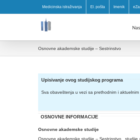
Medicinska istraživanja
El. pošta
Imenik
eZa
Nas
Osnovne akademske studije – Sestrinstvo
Upisivanje ovog studijskog programa
Sva obaveštenja u vezi sa prethodnim i aktuelnim
OSNOVNE INFORMACIJE
Osnovne akademske studije
Osnovne akademske studije – Sestrinstvo , studije