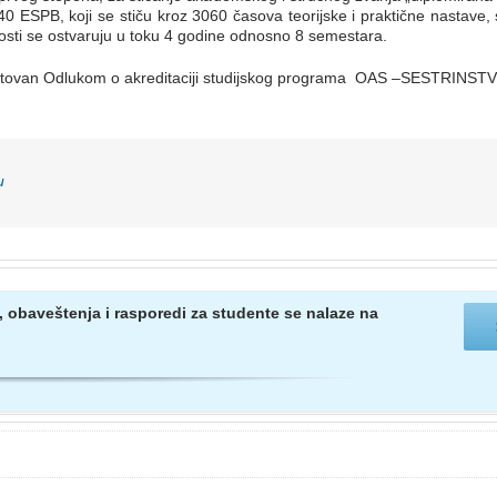
240 ESPB, koji se stiču kroz 3060 časova teorijske i praktične nastav
osti se ostvaruju u toku 4 godine odnosno 8 semestara.
ditovan Odlukom o akreditaciji studijskog programa OAS –SESTRINSTVO, 
u
, obaveštenja i rasporedi za studente se nalaze na