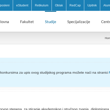
posleni
eStudent
Retikulum
Oblak
RedCap
Upitnik
Alum
lovna
Fakultet
Studije
Specijalizacije
Centr
Ho
 konkursima za upis ovog studijskog programa možete naći na stranici
 prvog stepena, za sticanje akademskog i stručnog zvanja „diplomirana