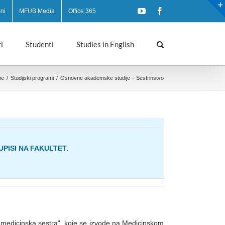
YouTube
Facebook
ni
MFUB Media
Office 365
i
Studenti
Studies in English
me
/
Studijski programi
/
Osnovne akademske studije – Sestrinstvo
UPISI NA FAKULTET
.
 medicinska sestra“, koje se izvode na Medicinskom