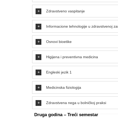
Zdravstveno vaspitanje
Informacione tehnologije u zdravstvenoj zaš
Osnovi bioetike
Higijena i preventivna medicina
Engleski jezik 1
Medicinska fiziologija
Zdravstvena nega u bolničkoj praksi
D
ruga godina –
T
reći semestar