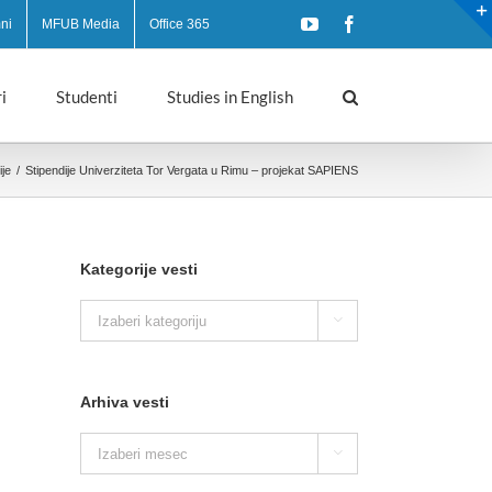
YouTube
Facebook
ni
MFUB Media
Office 365
i
Studenti
Studies in English
ije
/
Stipendije Univerziteta Tor Vergata u Rimu – projekat SAPIENS
Kategorije vesti
Kategorije

vesti
Arhiva vesti
Arhiva

vesti