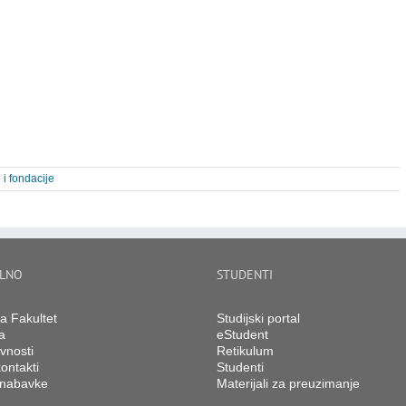
 i fondacije
LNO
STUDENTI
na Fakultet
Studijski portal
a
eStudent
vnosti
Retikulum
ontakti
Studenti
 nabavke
Materijali za preuzimanje