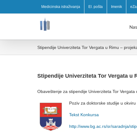
Medicinska istraživanja
El. pošta
Imenik
eZa
Nas
Stipendije Univerziteta Tor Vergata u Rimu – proje
Stipendije Univerziteta Tor Vergata u
Obaveštenje za stipendije Univerziteta Tor Vergata
Poziv za doktorske studije u okvir
Tekst Konkursa
http://www.bg.ac.rs/sr/saradnja/sti