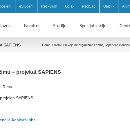
posleni
eStudent
Retikulum
Oblak
RedCap
Upitnik
Alum
lovna
Fakultet
Studije
Specijalizacije
Centr
kat SAPIENS
Home
/
Konkursi koje ne organizuje centar
,
Stipendije i fondac
 Rimu – projekat SAPIENS
 u Rimu.
u projekta SAPIENS.
pendije-konkursi.php