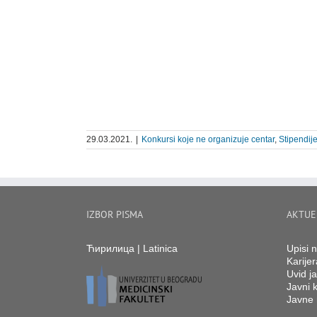
29.03.2021.
|
Konkursi koje ne organizuje centar
,
Stipendije
IZBOR PISMA
AKTUE
Ћирилица
|
Latinica
Upisi 
Karijer
Uvid ja
Javni k
Javne