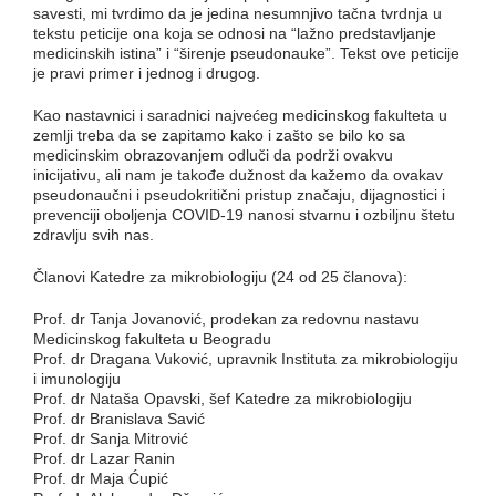
savesti, mi tvrdimo da je jedina nesumnjivo tačna tvrdnja u
tekstu peticije ona koja se odnosi na “lažno predstavljanje
medicinskih istina” i “širenje pseudonauke”. Tekst ove peticije
je pravi primer i jednog i drugog.
Kao nastavnici i saradnici najvećeg medicinskog fakulteta u
zemlji treba da se zapitamo kako i zašto se bilo ko sa
medicinskim obrazovanjem odluči da podrži ovakvu
inicijativu, ali nam je takođe dužnost da kažemo da ovakav
pseudonaučni i pseudokritični pristup značaju, dijagnostici i
prevenciji oboljenja COVID-19 nanosi stvarnu i ozbiljnu štetu
zdravlju svih nas.
Članovi Katedre za mikrobiologiju (24 od 25 članova):
Prof. dr Tanja Jovanović, prodekan za redovnu nastavu
Medicinskog fakulteta u Beogradu
Prof. dr Dragana Vuković, upravnik Instituta za mikrobiologiju
i imunologiju
Prof. dr Nataša Opavski, šef Katedre za mikrobiologiju
Prof. dr Branislava Savić
Prof. dr Sanja Mitrović
Prof. dr Lazar Ranin
Prof. dr Maja Ćupić