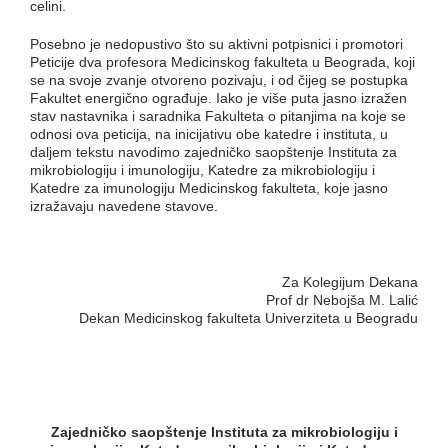
celini.
Posebno je nedopustivo što su aktivni potpisnici i promotori
Peticije dva profesora Medicinskog fakulteta u Beograda, koji
se na svoje zvanje otvoreno pozivaju, i od čijeg se postupka
Fakultet energično ograđuje. Iako je više puta jasno izražen
stav nastavnika i saradnika Fakulteta o pitanjima na koje se
odnosi ova peticija, na inicijativu obe katedre i instituta, u
daljem tekstu navodimo zajedničko saopštenje Instituta za
mikrobiologiju i imunologiju, Katedre za mikrobiologiju i
Katedre za imunologiju Medicinskog fakulteta, koje jasno
izražavaju navedene stavove.
Za Kolegijum Dekana
Prof dr Nebojša M. Lalić
Dekan Medicinskog fakulteta Univerziteta u Beogradu
Zajedničko saopštenje Instituta za mikrobiologiju i