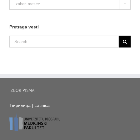
Arhiva

vesti
Pretraga vesti
IZBOR PISMA
Ћирилица
|
Latinica