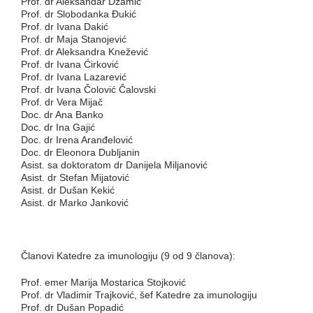
Prof. dr Aleksandar Džamić
Prof. dr Slobodanka Đukić
Prof. dr Ivana Dakić
Prof. dr Maja Stanojević
Prof. dr Aleksandra Knežević
Prof. dr Ivana Ćirković
Prof. dr Ivana Lazarević
Prof. dr Ivana Čolović Čalovski
Prof. dr Vera Mijač
Doc. dr Ana Banko
Doc. dr Ina Gajić
Doc. dr Irena Aranđelović
Doc. dr Eleonora Dubljanin
Asist. sa doktoratom dr Danijela Miljanović
Asist. dr Stefan Mijatović
Asist. dr Dušan Kekić
Asist. dr Marko Janković
Članovi Katedre za imunologiju (9 od 9 članova):
Prof. emer Marija Mostarica Stojković
Prof. dr Vladimir Trajković, šef Katedre za imunologiju
Prof. dr Dušan Popadić