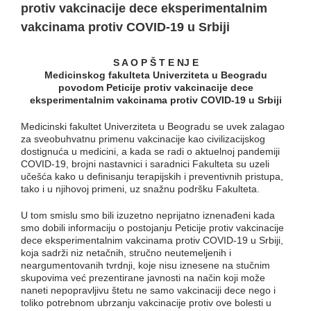
protiv vakcinacije dece eksperimentalnim
vakcinama protiv COVID-19 u Srbiji
S A O P Š T E NJ E
Medicinskog fakulteta Univerziteta u Beogradu
povodom Peticije protiv vakcinacije dece
eksperimentalnim vakcinama protiv COVID-19 u Srbiji
Medicinski fakultet Univerziteta u Beogradu se uvek zalagao
za sveobuhvatnu primenu vakcinacije kao civilizacijskog
dostignuća u medicini, a kada se radi o aktuelnoj pandemiji
COVID-19, brojni nastavnici i saradnici Fakulteta su uzeli
učešća kako u definisanju terapijskih i preventivnih pristupa,
tako i u njihovoj primeni, uz snažnu podršku Fakulteta.
U tom smislu smo bili izuzetno neprijatno iznenađeni kada
smo dobili informaciju o postojanju Peticije protiv vakcinacije
dece eksperimentalnim vakcinama protiv COVID-19 u Srbiji,
koja sadrži niz netačnih, stručno neutemeljenih i
neargumentovanih tvrdnji, koje nisu iznesene na stučnim
skupovima već prezentirane javnosti na način koji može
naneti nepopravljivu štetu ne samo vakcinaciji dece nego i
toliko potrebnom ubrzanju vakcinacije protiv ove bolesti u