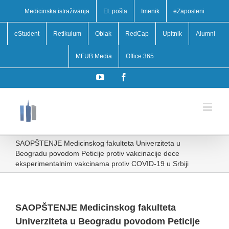
Medicinska istraživanja
El. pošta
Imenik
eZaposleni
eStudent
Retikulum
Oblak
RedCap
Upitnik
Alumni
MFUB Media
Office 365
YouTube
Facebook
SAOPŠTENJE Medicinskog fakulteta Univerziteta u
Beogradu povodom Peticije protiv vakcinacije dece
eksperimentalnim vakcinama protiv COVID-19 u Srbiji
SAOPŠTENJE Medicinskog fakulteta
Univerziteta u Beogradu povodom Peticije