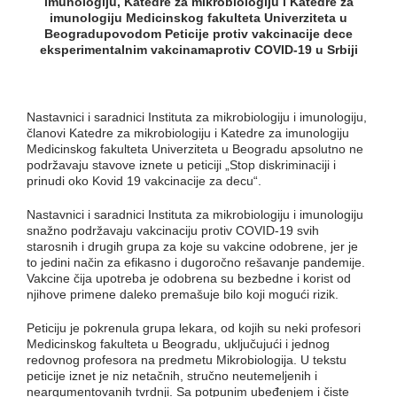
imunologiju, Katedre za mikrobiologiju i Katedre za
imunologiju Medicinskog fakulteta Univerziteta u
Beogradu
povodom Peticije protiv vakcinacije dece
eksperimentalnim vakcinamaprotiv COVID-19 u Srbiji
Nastavnici i saradnici Instituta za mikrobiologiju i imunologiju,
članovi Katedre za mikrobiologiju i Katedre za imunologiju
Medicinskog fakulteta Univerziteta u Beogradu apsolutno ne
podržavaju stavove iznete u peticiji „Stop diskriminaciji i
prinudi oko Kovid 19 vakcinacije za decu“.
Nastavnici i saradnici Instituta za mikrobiologiju i imunologiju
snažno podržavaju vakcinaciju protiv COVID-19 svih
starosnih i drugih grupa za koje su vakcine odobrene, jer je
to jedini način za efikasno i dugoročno rešavanje pandemije.
Vakcine čija upotreba je odobrena su bezbedne i korist od
njihove primene daleko premašuje bilo koji mogući rizik.
Peticiju je pokrenula grupa lekara, od kojih su neki profesori
Medicinskog fakulteta u Beogradu, uključujući i jednog
redovnog profesora na predmetu Mikrobiologija. U tekstu
peticije iznet je niz netačnih, stručno neutemeljenih i
neargumentovanih tvrdnji. Sa potpunim ubeđenjem i čiste