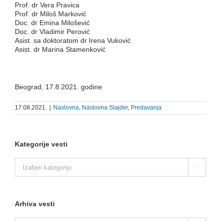
Prof. dr Vera Pravica
Prof. dr Miloš Marković
Doc. dr Emina Milošević
Doc. dr Vladimir Perović
Asist. sa doktoratom dr Irena Vuković
Asist. dr Marina Stamenković
Beograd, 17.8.2021. godine
17.08.2021.
|
Naslovna
,
Naslovna Slajder
,
Predavanja
Kategorije vesti
Kategorije

vesti
Arhiva vesti