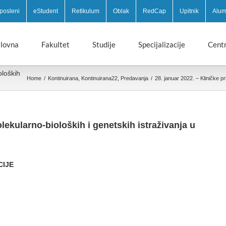
posleni
eStudent
Retikulum
Oblak
RedCap
Upitnik
Alum
lovna
Fakultet
Studije
Specijalizacije
Centr
oloških
Home
/
Kontinuirana
,
Kontinuirana22
,
Predavanja
/
28. januar 2022. – Kliničke pr
lekularno-bioloških i genetskih istraživanja u
CIJE