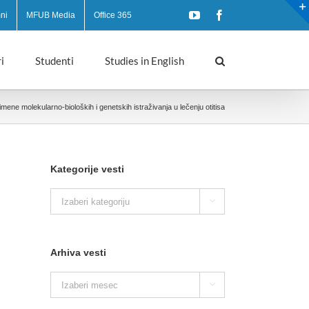
YouTube
Facebook
ni
MFUB Media
Office 365
i
Studenti
Studies in English
imene molekularno-bioloških i genetskih istraživanja u lečenju otitisa
Kategorije vesti
Kategorije

vesti
Arhiva vesti
Arhiva

vesti