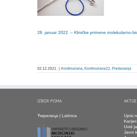
28. januar 2022. – Kliničke primene molekularno-biolo
02.12.2021.
|
Kontinuirana
,
Kontinuirana22
,
Predavanja
IZBOR PISMA
AKTUE
Ћирилица
|
Latinica
Upisi 
Karijer
Uvid ja
Javni k