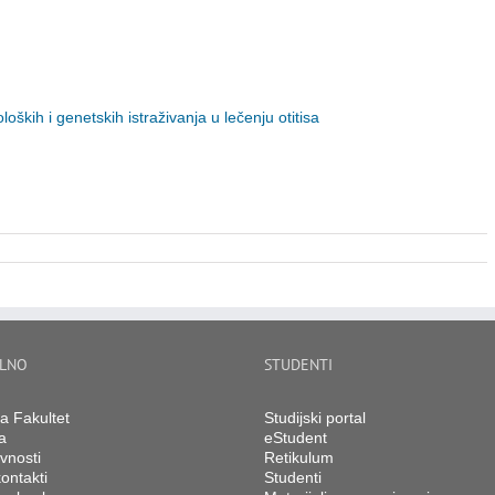
ških i genetskih istraživanja u lečenju otitisa
LNO
STUDENTI
na Fakultet
Studijski portal
a
eStudent
vnosti
Retikulum
ontakti
Studenti