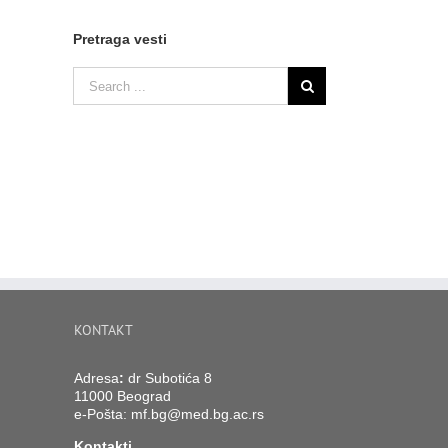
Pretraga vesti
KONTAKT
Adresa
:
dr Subotića 8
11000 Beograd
e-Pošta:
mf.bg@med.bg.ac.rs
Kontakti