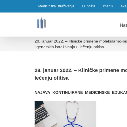
Medicinska istraživanja
El. pošta
Imenik
eZa
Nas
28. januar 2022. – Kliničke primene molekularno-bi
i genetskih istraživanja u lečenju otitisa
28. januar 2022. – Kliničke primene mo
lečenju otitisa
NAJAVA KONTINUIRANE MEDICINSKE EDUKA