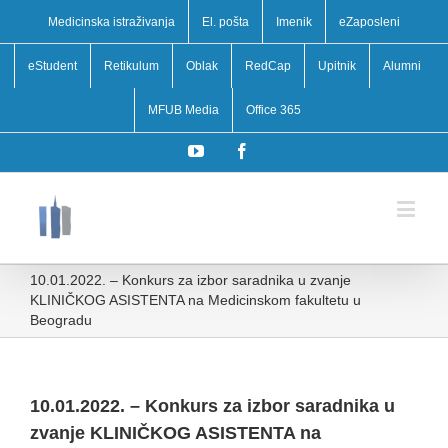
Medicinska istraživanja
El. pošta
Imenik
eZaposleni
eStudent
Retikulum
Oblak
RedCap
Upitnik
Alumni
MFUB Media
Office 365
YouTube
Facebook
10.01.2022. – Konkurs za izbor saradnika u zvanje
KLINIČKOG ASISTENTA na Medicinskom fakultetu u
Beogradu
10.01.2022. – Konkurs za izbor saradnika u
zvanje KLINIČKOG ASISTENTA na