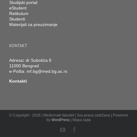
Studijski portal
eStudent
Retikulum
Studenti
Materijali za preuzimanje
KONTAKT
Adresa
:
dr Subotića 8
11000 Beograd
e-Pošta:
mf.bg@med.bg.ac.rs
Kontakti
© Copyright -
2026 | Medicinski fakultet | Sva prava zadržana | Powered
by
WordPress
| Mapa sajta
YouTube
Facebook