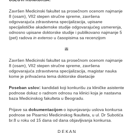
Završen Medicinski fakultet sa prosečnom ocenom najmanje
8 (osam), VII2 stepen stručne spreme, završena
odgovarajuća zdravstvena specijalizacija, upisane
specijalističke akademske studije odgovarajućeg usmerenja,
odnosno upisane doktorske studije i publikovano najmanje 5
(pet) radova
in extenso
u časopisima sa recenzijom
ili
Završen Medicinski fakultet sa prosečnom ocenom najmanje
8 (osam), VII2 stepen stručne spreme, završena
odgovarajuća zdravstvena specijalizacija, magistar nauka
kome je prihvaćena tema doktorske disetacije
Poseban uslov:
kandidati koji konkurišu za kliničke asistente
podnose dokaz o radnom odnosu na klinici koja je nastavna
baza Medicinskog fakulteta u Beogradu.
Prijave sa
dokumentacijom
o ispunjavanju uslova konkursa
podnose se Pisarnici Medicinskog fkaulteta, u ul. Dr Subotića
br.8 u roku od 15 dana od dana objavljivanja konkursa.
D E K A N