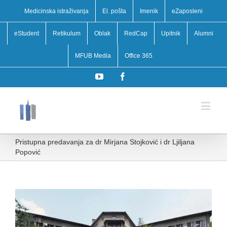
Medicinska istraživanja
El. pošta
Imenik
eZaposleni
eStudent
Retikulum
Oblak
RedCap
Upitnik
Alumni
MFUB Media
Office 365
YouTube
Facebook
Pristupna predavanja za dr Mirjana Stojković i dr Ljiljana
Popović
View
Larger
Image