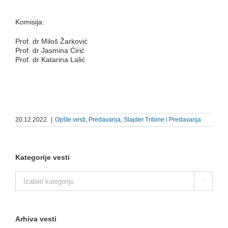
Komisija:
Prof. dr Miloš Žarković
Prof. dr Jasmina Ćirić
Prof. dr Katarina Lalić
20.12.2022.
|
Opšte vesti
,
Predavanja
,
Slajder Tribine i Predavanja
Kategorije vesti
Kategorije

vesti
Arhiva vesti