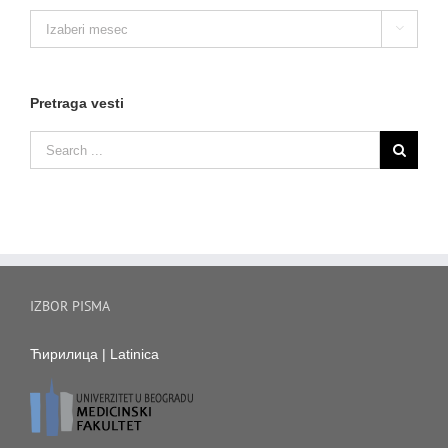
Arhiva

vesti
Pretraga vesti
IZBOR PISMA
Ћирилица
|
Latinica