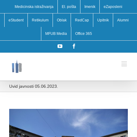
Medicinska istraživanja
El. pošta
Imenik
eZaposleni
eStudent
Retikulum
Oblak
RedCap
Upitnik
Alumni
MFUB Media
Office 365
YouTube
Facebook
Uvid javnosti 05.06.2023.
View
Larger
Image