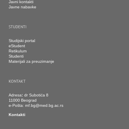
Javni kontakti
Javne nabavke
STUDENTI
Studijski portal
eStudent
Retikulum
Studenti
Materijali za preuzimanje
KONTAKT
Adresa
:
dr Subotića 8
11000 Beograd
e-Pošta:
mf.bg@med.bg.ac.rs
Kontakti