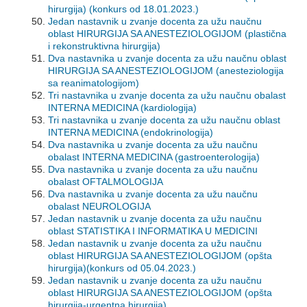
hirurgija)
(konkurs od 18.01.2023.)
Jedan nastavnik u zvanje docenta za užu naučnu
oblast HIRURGIJA SA ANESTEZIOLOGIJOM (plastična
i rekonstruktivna hirurgija)
Dva nastavnika u zvanje docenta za užu naučnu oblast
HIRURGIJA SA ANESTEZIOLOGIJOM (anesteziologija
sa reanimatologijom)
Tri nastavnika u zvanje docenta za užu naučnu obalast
INTERNA MEDICINA (kardiologija)
Tri nastavnika u zvanje docenta za užu naučnu oblast
INTERNA MEDICINA (endokrinologija)
Dva nastavnika u zvanje docenta za užu naučnu
obalast INTERNA MEDICINA (gastroenterologija)
Dva nastavnika u zvanje docenta za užu naučnu
obalast OFTALMOLOGIJA
Dva nastavnika u zvanje docenta za užu naučnu
obalast NEUROLOGIJA
Jedan nastavnik u zvanje docenta za užu naučnu
oblast STATISTIKA I INFORMATIKA U MEDICINI
Jedan nastavnik u zvanje docenta za užu naučnu
oblast HIRURGIJA SA ANESTEZIOLOGIJOM (opšta
hirurgija)
(konkurs od 05.04.2023.)
Jedan nastavnik u zvanje docenta za užu naučnu
oblast HIRURGIJA SA ANESTEZIOLOGIJOM (opšta
hirurgija-urgentna hirurgija)