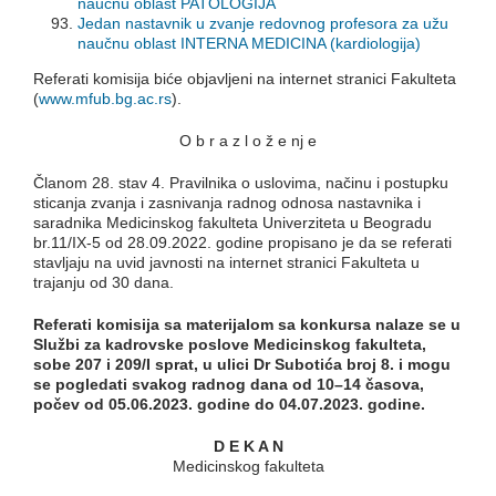
naučnu oblast PATOLOGIJA
Jedan nastavnik u zvanje redovnog profesora za užu
naučnu oblast INTERNA MEDICINA (kardiologija)
Referati komisija biće objavljeni na internet stranici Fakulteta
(
www.mfub.bg.ac.rs
).
O b r a z l o ž e nj e
Članom 28. stav 4. Pravilnika o uslovima, načinu i postupku
sticanja zvanja i zasnivanja radnog odnosa nastavnika i
saradnika Medicinskog fakulteta Univerziteta u Beogradu
br.11/IX-5 od 28.09.2022. godine propisano je da se referati
stavljaju na uvid javnosti na internet stranici Fakulteta u
trajanju od 30 dana.
Referati k
omisija sa materijalom sa konkursa nalaze se u
Službi za kadrovske poslove Medicinskog fakulteta,
sobe 207 i 209/
I
sprat, u ulici Dr Subotića broj 8. i mogu
se pogledati svakog radnog dana od 10–14 časova,
počev od
05
.0
6
.2023.
godine do
04
.0
7
.2023
. godine.
D E K A N
Medicinskog fakulteta