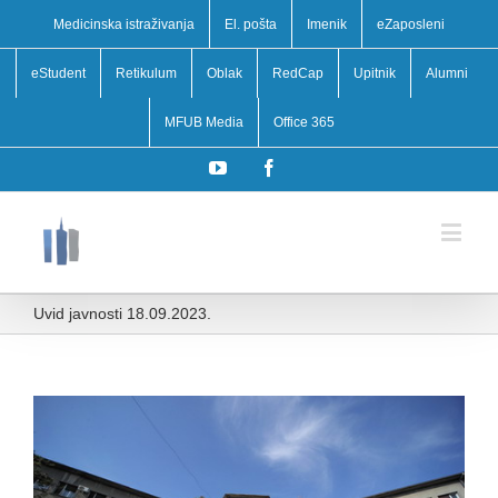
Medicinska istraživanja
El. pošta
Imenik
eZaposleni
eStudent
Retikulum
Oblak
RedCap
Upitnik
Alumni
MFUB Media
Office 365
YouTube
Facebook
Uvid javnosti 18.09.2023.
View
Larger
Image