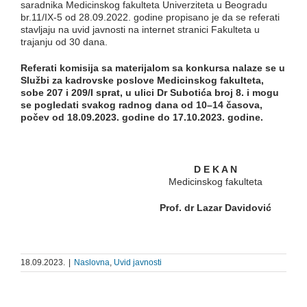
saradnika Medicinskog fakulteta Univerziteta u Beogradu
br.11/IX-5 od 28.09.2022. godine propisano je da se referati
stavljaju na uvid javnosti na internet stranici Fakulteta u
trajanju od 30 dana.
Referati k
omisija sa materijalom sa konkursa nalaze se u
Službi za kadrovske poslove Medicinskog fakulteta,
sobe 207 i 209/
I
sprat, u ulici Dr Subotića broj 8. i mogu
se pogledati svakog radnog dana od 10–14 časova,
počev od
18.09.2023.
godine do
17.10.2023
. godine.
D E K A N
Medicinskog fakulteta
Prof. dr Lazar Davidović
18.09.2023.
|
Naslovna
,
Uvid javnosti