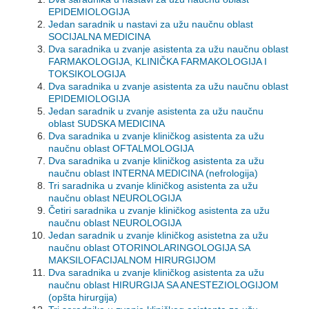
EPIDEMIOLOGIJA
Jedan saradnik u nastavi za užu naučnu oblast
SOCIJALNA MEDICINA
Dva saradnika u zvanje asistenta za užu naučnu oblast
FARMAKOLOGIJA, KLINIČKA FARMAKOLOGIJA I
TOKSIKOLOGIJA
Dva saradnika u zvanje asistenta za užu naučnu oblast
EPIDEMIOLOGIJA
Jedan saradnik u zvanje asistenta za užu naučnu
oblast SUDSKA MEDICINA
Dva saradnika u zvanje kliničkog asistenta za užu
naučnu oblast OFTALMOLOGIJA
Dva saradnika u zvanje kliničkog asistenta za užu
naučnu oblast INTERNA MEDICINA (nefrologija)
Tri saradnika u zvanje kliničkog asistenta za užu
naučnu oblast NEUROLOGIJA
Četiri saradnika u zvanje kliničkog asistenta za užu
naučnu oblast NEUROLOGIJA
Jedan saradnik u zvanje kliničkog asistetna za užu
naučnu oblast OTORINOLARINGOLOGIJA SA
MAKSILOFACIJALNOM HIRURGIJOM
Dva saradnika u zvanje kliničkog asistenta za užu
naučnu oblast HIRURGIJA SA ANESTEZIOLOGIJOM
(opšta hirurgija)