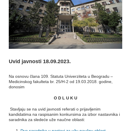
Uvid javnosti 18.09.2023.
Na osnovu člana 109. Statuta Univerziteta u Beogradu –
Medicinskog fakulteta br. 25/H-2 od 19.03.2018. godine,
donosim
O D L U K U
Stavljaju se na uvid javnosti referati o prijavljenim
kandidatima na raspisanim konkursima za izbor nastavnika i
saradnika za sledeće uže naučne oblasti:
Dva saradnika u nastavi za užu naučnu oblast