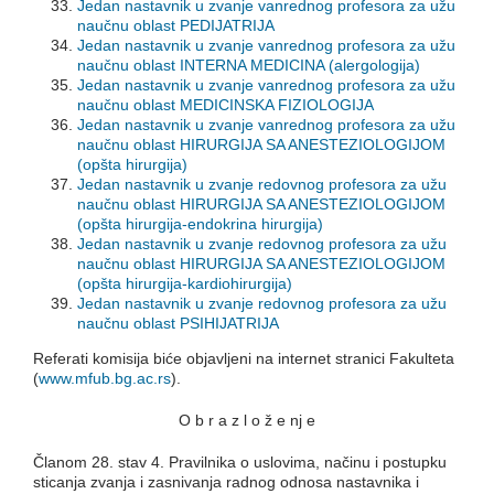
Jedan nastavnik u zvanje vanrednog profesora za užu
naučnu oblast PEDIJATRIJA
Jedan nastavnik u zvanje vanrednog profesora za užu
naučnu oblast INTERNA MEDICINA (alergologija)
Jedan nastavnik u zvanje vanrednog profesora za užu
naučnu oblast MEDICINSKA FIZIOLOGIJA
Jedan nastavnik u zvanje vanrednog profesora za užu
naučnu oblast HIRURGIJA SA ANESTEZIOLOGIJOM
(opšta hirurgija)
Jedan nastavnik u zvanje redovnog profesora za užu
naučnu oblast HIRURGIJA SA ANESTEZIOLOGIJOM
(opšta hirurgija-endokrina hirurgija)
Jedan nastavnik u zvanje redovnog profesora za užu
naučnu oblast HIRURGIJA SA ANESTEZIOLOGIJOM
(opšta hirurgija-kardiohirurgija)
Jedan nastavnik u zvanje redovnog profesora za užu
naučnu oblast PSIHIJATRIJA
Referati komisija biće objavljeni na internet stranici Fakulteta
(
www.mfub.bg.ac.rs
).
O b r a z l o ž e nj e
Članom 28. stav 4. Pravilnika o uslovima, načinu i postupku
sticanja zvanja i zasnivanja radnog odnosa nastavnika i