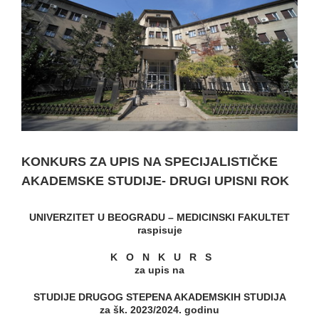
KONKURS ZA UPIS NA SPECIJALISTIČKE
AKADEMSKE STUDIJE-⁠ DRUGI UPISNI ROK
UNIVERZITET U BEOGRADU – MEDICINSKI
FAKULTET
raspisuje
K
O
N
K
U
R
S
za upis na
STUDIJE DRUGOG STEPENA AKADEMSKIH STUDIJA
za šk. 20
23
/20
24
. godinu