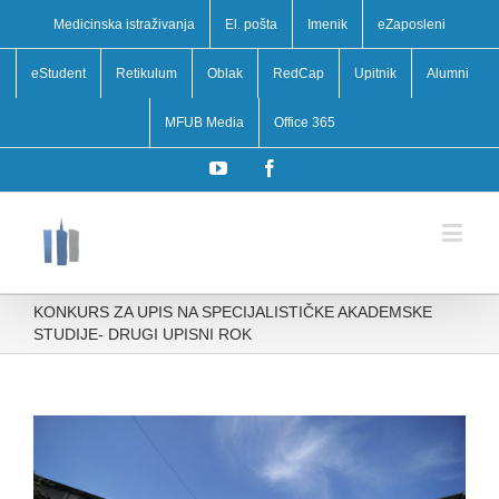
Medicinska istraživanja
El. pošta
Imenik
eZaposleni
eStudent
Retikulum
Oblak
RedCap
Upitnik
Alumni
MFUB Media
Office 365
YouTube
Facebook
KONKURS ZA UPIS NA SPECIJALISTIČKE AKADEMSKE
STUDIJE-⁠ DRUGI UPISNI ROK
View
Larger
Image