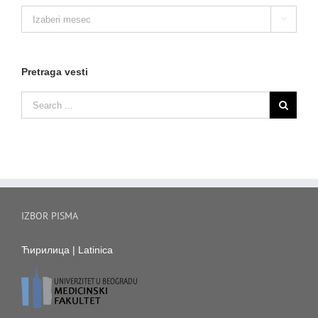
Arhiva

vesti
Pretraga vesti
IZBOR PISMA
Ћирилица
|
Latinica