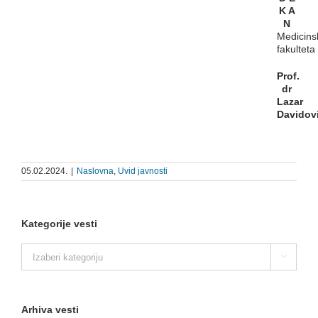
K A
N
Medicins
fakulteta
Prof.
dr
Lazar
Davidov
05.02.2024.
|
Naslovna
,
Uvid javnosti
Kategorije vesti
Kategorije

vesti
Arhiva vesti