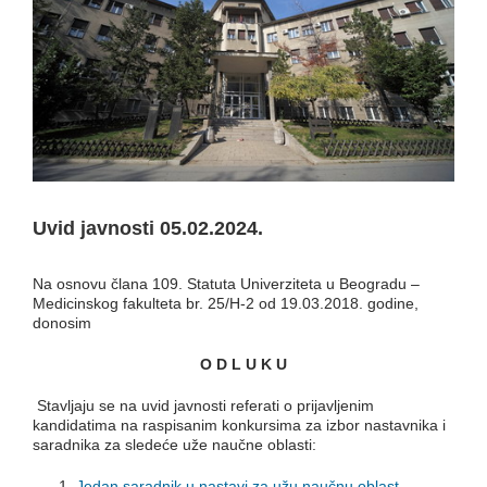
Uvid javnosti 05.02.2024.
Na osnovu člana 109. Statuta Univerziteta u Beogradu –
Medicinskog fakulteta br. 25/H-2 od 19.03.2018. godine,
donosim
O D L U K U
Stavljaju se na uvid javnosti referati o prijavljenim
kandidatima na raspisanim konkursima za izbor nastavnika i
saradnika za sledeće uže naučne oblasti:
Jedan saradnik u nastavi za užu naučnu oblast