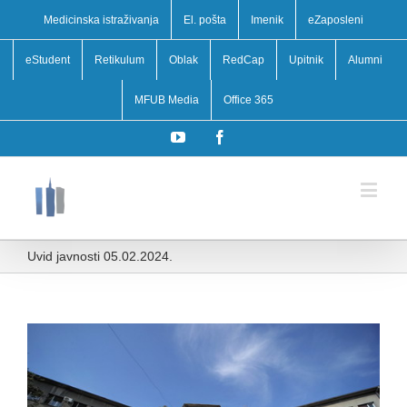
Medicinska istraživanja
El. pošta
Imenik
eZaposleni
eStudent
Retikulum
Oblak
RedCap
Upitnik
Alumni
MFUB Media
Office 365
YouTube
Facebook
Uvid javnosti 05.02.2024.
View
Larger
Image