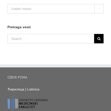
Arhiva

vesti
Pretraga vesti
IZBOR PISMA
Ћирилица
|
Latinica