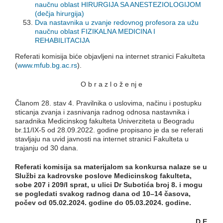
naučnu oblast HIRURGIJA SA ANESTEZIOLOGIJOM
(dečja hirurgija)
Dva nastavnika u zvanje redovnog profesora za užu
naučnu oblast FIZIKALNA MEDICINA I
REHABILITACIJA
Referati komisija biće objavljeni na internet stranici Fakulteta
(
www.mfub.bg.ac.rs
).
O b r a z l o ž e nj e
Članom 28. stav 4. Pravilnika o uslovima, načinu i postupku
sticanja zvanja i zasnivanja radnog odnosa nastavnika i
saradnika Medicinskog fakulteta Univerziteta u Beogradu
br.11/IX-5 od 28.09.2022. godine propisano je da se referati
stavljaju na uvid javnosti na internet stranici Fakulteta u
trajanju od 30 dana.
Referati k
omisija sa materijalom sa konkursa nalaze se u
Službi za kadrovske poslove Medicinskog fakulteta,
sobe 207 i 209/
I
sprat, u ulici Dr Subotića broj 8. i mogu
se pogledati svakog radnog dana od 10–14 časova,
počev od
05.02.2024.
godine do
05.03.2024
. godine.
D E