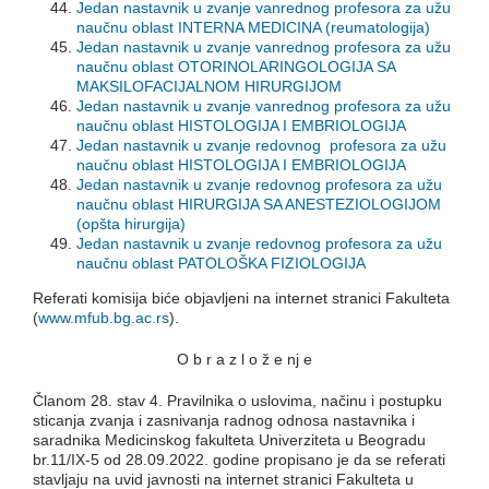
Jedan nastavnik u zvanje vanrednog profesora za užu
naučnu oblast INTERNA MEDICINA (reumatologija)
Jedan nastavnik u zvanje vanrednog profesora za užu
naučnu oblast OTORINOLARINGOLOGIJA SA
MAKSILOFACIJALNOM HIRURGIJOM
Jedan nastavnik u zvanje vanrednog profesora za užu
naučnu oblast HISTOLOGIJA I EMBRIOLOGIJA
Jedan nastavnik u zvanje redovnog profesora za užu
naučnu oblast HISTOLOGIJA I EMBRIOLOGIJA
Jedan nastavnik u zvanje redovnog profesora za užu
naučnu oblast HIRURGIJA SA ANESTEZIOLOGIJOM
(opšta hirurgija)
Jedan nastavnik u zvanje redovnog profesora za užu
naučnu oblast PATOLOŠKA FIZIOLOGIJA
Referati komisija biće objavljeni na internet stranici Fakulteta
(
www.mfub.bg.ac.rs
).
O b r a z l o ž e nj e
Članom 28. stav 4. Pravilnika o uslovima, načinu i postupku
sticanja zvanja i zasnivanja radnog odnosa nastavnika i
saradnika Medicinskog fakulteta Univerziteta u Beogradu
br.11/IX-5 od 28.09.2022. godine propisano je da se referati
stavljaju na uvid javnosti na internet stranici Fakulteta u