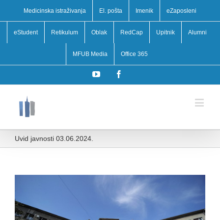
Medicinska istraživanja
El. pošta
Imenik
eZaposleni
eStudent
Retikulum
Oblak
RedCap
Upitnik
Alumni
MFUB Media
Office 365
YouTube
Facebook
Uvid javnosti 03.06.2024.
View
Larger
Image