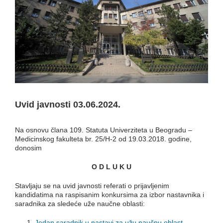
Uvid javnosti 03.06.2024.
Na osnovu člana 109. Statuta Univerziteta u Beogradu –
Medicinskog fakulteta br. 25/H-2 od 19.03.2018. godine,
donosim
O D L U K U
Stavljaju se na uvid javnosti referati o prijavljenim
kandidatima na raspisanim konkursima za izbor nastavnika i
saradnika za sledeće uže naučne oblasti:
Jedan saradnik u nastavi za užu naučnu oblast