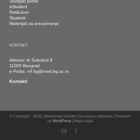
Studijski portal
eStudent
Retikulum
Studenti
Materijali za preuzimanje
KONTAKT
Adresa
:
dr Subotića 8
11000 Beograd
e-Pošta:
mf.bg@med.bg.ac.rs
Kontakti
© Copyright -
2026 | Medicinski fakultet | Sva prava zadržana | Powered
by
WordPress
| Mapa sajta
YouTube
Facebook