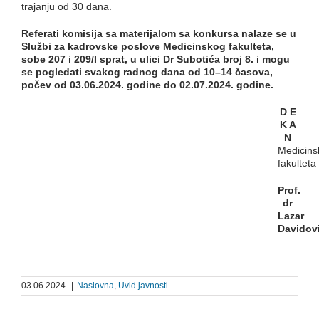
trajanju od 30 dana.
Referati k
omisija sa materijalom sa konkursa nalaze se u
Službi za kadrovske poslove Medicinskog fakulteta,
sobe 207 i 209/
I
sprat, u ulici Dr Subotića broj 8. i mogu
se pogledati svakog radnog dana od 10–14 časova,
počev od
0
3
.0
6
.2024.
godine do
0
2
.0
7
.2024
. godine.
D E
K A
N
Medicins
fakulteta
Prof.
dr
Lazar
Davidov
03.06.2024.
|
Naslovna
,
Uvid javnosti