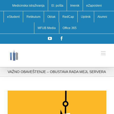
Medicinska istraživanja
El. pošta
Imenik
eZaposleni
eStudent
Retikulum
Oblak
RedCap
Upitnik
Alumni
MFUB Media
Office 365
YouTube
Facebook
VAŽNO OBAVEŠTENJE – OBUSTAVA RADA MEJL SERVERA
View
Larger
Image