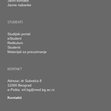
Javni kontakti
Javne nabavke
STUDENTI
Studijski portal
eStudent
Retikulum
Studenti
Materijali za preuzimanje
KONTAKT
Adresa
:
dr Subotića 8
11000 Beograd
e-Pošta:
mf.bg@med.bg.ac.rs
Kontakti