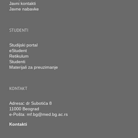
Javni kontakti
Javne nabavke
STUDENTI
Studijski portal
eStudent
Retikulum
Studenti
Materijali za preuzimanje
KONTAKT
Adresa
:
dr Subotića 8
11000 Beograd
e-Pošta:
mf.bg@med.bg.ac.rs
Kontakti