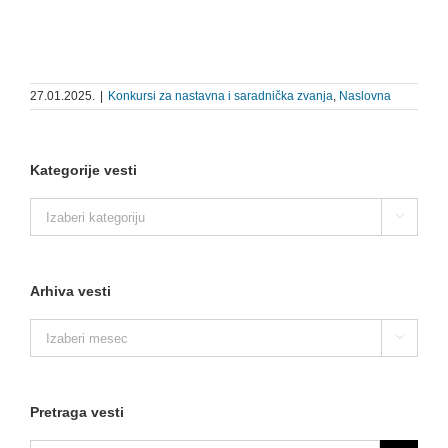
27.01.2025.
|
Konkursi za nastavna i saradnička zvanja
,
Naslovna
Kategorije vesti
Kategorije

vesti
Arhiva vesti
Arhiva

vesti
Pretraga vesti