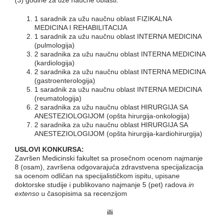
(3) godine za uže naučne oblasti:
1 saradnik za užu naučnu oblast FIZIKALNA
MEDICINA I REHABILITACIJA
1 saradnik za užu naučnu oblast INTERNA MEDICINA
(pulmologija)
2 saradnika za užu naučnu oblast INTERNA MEDICINA
(kardiologija)
2 saradnika za užu naučnu oblast INTERNA MEDICINA
(gastroenterologija)
1 saradnik za užu naučnu oblast INTERNA MEDICINA
(reumatologija)
2 saradnika za užu naučnu oblast HIRURGIJA SA
ANESTEZIOLOGIJOM (opšta hirurgija-onkologija)
2 saradnika za užu naučnu oblast HIRURGIJA SA
ANESTEZIOLOGIJOM (opšta hirurgija-kardiohirurgija)
USLOVI KONKURSA:
Završen Medicinski fakultet sa prosečnom ocenom najmanje
8 (osam), završena odgovarajuća zdravstvena specijalizacija
sa ocenom odličan na specijalističkom ispitu, upisane
doktorske studije i publikovano najmanje 5 (pet) radova
in
extenso
u časopisima sa recenzijom
i
li