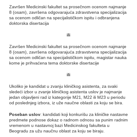
Završen Medicinski fakultet sa prosečnom ocenom najmanje
8 (osam), završena odgovarajuća zdravstvena specijalizacija
sa ocenom odličan na specijalističkom ispitu i odbranjena
doktorska disertacija
ili
Završen Medicinski fakultet sa prosečnom ocenom najmanje
8 (osam), završena odgovarajuća zdravstvena specijalizacija
sa ocenom odličan na specijalističkom ispitu, magistar nauka
kome je prihvaćena tema doktorske disertacije
ili
Ukoliko je kandidat u zvanju kliničkog asistenta, za svaki
sledeći izbor u zvanje kliničkog asistenta uslov je najmanje
jedan objavljeni rad iz kategorije M21, M22 ili M23 u periodu
od poslednjeg izbora, iz uže naučne oblasti za koju se bira.
Poseban uslov
: kandidati koji konkurišu za kliničke nastavne
predmete podnose dokaz o radnom odnosu sa punim radnim
vremenom u nastavnoj bazi Medicinskog fakulteta u
Beogradu za užu naučnu oblast za koju se biraju.