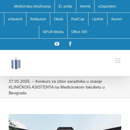
Medicinska istraživanja
El. pošta
Imenik
eZaposleni
eStudent
Retikulum
Oblak
RedCap
Upitnik
Alumni
MFUB Media
Office 365
YouTube
Facebook
27.01.2025. – Konkurs za izbor saradnika u zvanje
KLINIČKOG ASISTENTA na Medicinskom fakultetu u
Beogradu
View
Larger
Image