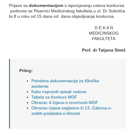
Prijave sa
dokumentacijom
o ispunjavanju uslova konkursa
podnose se Pisarnici Medicinskog fakulteta,u ul. Dr Subotića
br.8 u roku od 15 dana od dana objavljivanja konkursa.
D E K A N
MEDICINSKOG
FAKULTETA
Prof. dr Tatjana Simić
Prilog:
Potrebna dokumentacija za Kliničke
asistente
Kako napraviti spisak radova
Tabela za Konkurs MDF
Obrazac 4-Izjava-o-izvornosti-MDF
Obrazac-Izjava-saglasno-čl.13.-Zakona-o-
zaštiti-podataka-o-ličnosti