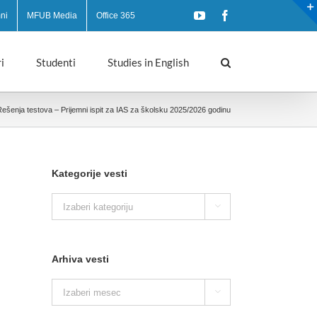
YouTube
Facebook
ni
MFUB Media
Office 365
i
Studenti
Studies in English
ešenja testova – Prijemni ispit za IAS za školsku 2025/2026 godinu
Kategorije vesti
Kategorije

vesti
Arhiva vesti
Arhiva

vesti