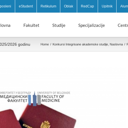
posleni
eStudent
Retikulum
Oblak
RedCap
Upitnik
Alum
lovna
Fakultet
Studije
Specijalizacije
Centr
 2025/2026 godinu
Home
/
Konkursi Integrisane akademske studije
,
Naslovna
/
R