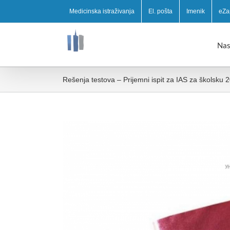
Medicinska istraživanja
El. pošta
Imenik
eZa
Nas
Rešenja testova – Prijemni ispit za IAS za školsku
View
Larger
Image