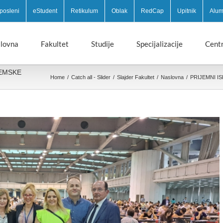
posleni
eStudent
Retikulum
Oblak
RedCap
Upitnik
Alum
lovna
Fakultet
Studije
Specijalizacije
Centr
DEMSKE
Home
/
Catch all - Slider
/
Slajder Fakultet
/
Naslovna
/
PRIJEMNI I