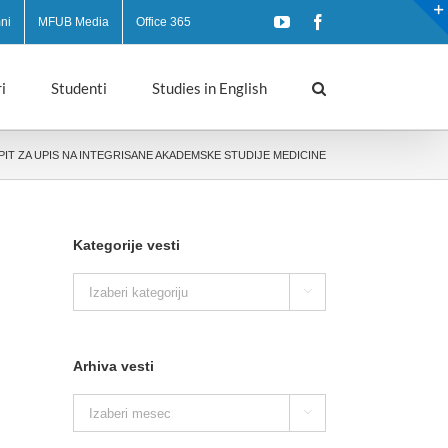
YouTube
Facebook
ni
MFUB Media
Office 365
i
Studenti
Studies in English
SPIT ZA UPIS NA INTEGRISANE AKADEMSKE STUDIJE MEDICINE
Kategorije vesti
Kategorije

vesti
Arhiva vesti
Arhiva

vesti