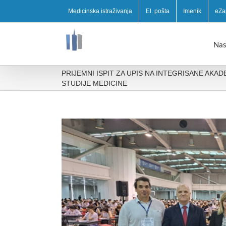
Medicinska istraživanja
El. pošta
Imenik
eZa
Nas
PRIJEMNI ISPIT ZA UPIS NA INTEGRISANE AKA
STUDIJE MEDICINE
View
Larger
Image