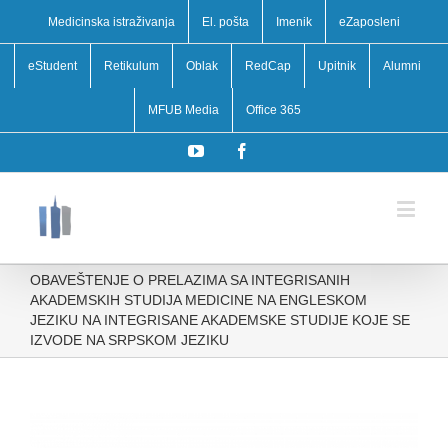
Medicinska istraživanja
El. pošta
Imenik
eZaposleni
eStudent
Retikulum
Oblak
RedCap
Upitnik
Alumni
MFUB Media
Office 365
YouTube
Facebook
OBAVEŠTENJE O PRELAZIMA SA INTEGRISANIH
AKADEMSKIH STUDIJA MEDICINE NA ENGLESKOM
JEZIKU NA INTEGRISANE AKADEMSKE STUDIJE KOJE SE
IZVODE NA SRPSKOM JEZIKU
View
Larger