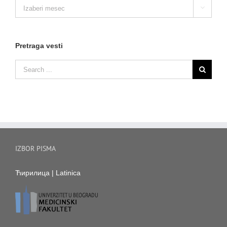
Arhiva

vesti
Pretraga vesti
IZBOR PISMA
Ћирилица
|
Latinica