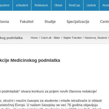
posleni
eStudent
Retikulum
Oblak
RedCap
Upitnik
Alum
lovna
Fakultet
Studije
Specijalizacije
Centr
skog podmlatka
Home
/
Catch all - Slider
/
Slajder Fakultet
/
Naslovna
,
Studenti
/
akcije Medicinskog podmlatka
podmladak“ otvara konkurs za prijem novih članova redakcije!
stručni i naučni časopis za studente i mlade istraživače iz oblasti
goistočnoj Evropi. U našem časopisu se već 76 godina objavljuju