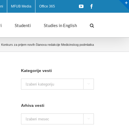
YouTube
Facebook
ni
MFUB Media
Office 365
i
Studenti
Studies in English
Konkurs za prijem novih članova redakcije Medicinskog podmlatka
Kategorije vesti
Kategorije

vesti
Arhiva vesti
Arhiva

vesti