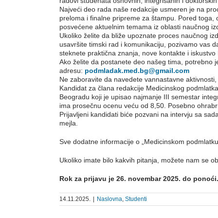
radovi studenata osnovnih, integrisanih i doktorskih st
Najveći deo rada naše redakcije usmeren je na proce
preloma i finalne pripreme za štampu. Pored toga
posvećene aktuelnim temama iz oblasti naučnog iz
Ukoliko želite da bliže upoznate proces naučnog izda
usavršite timski rad i komunikaciju, pozivamo vas da
steknete praktična znanja, nove kontakte i iskustvo
Ako želite da postanete deo našeg tima, potrebno je
adresu:
podmladak.med.bg@gmail.com
Ne zaboravite da navedete vannastavne aktivnosti, 
Kandidat za člana redakcije Medicinskog podmlatka 
Beogradu koji je upisao najmanje III semestar integr
ima prosečnu ocenu veću od 8,50. Posebno ohrabruj
Prijavljeni kandidati biće pozvani na intervju sa sa
mejla.
Sve dodatne informacije o „Medicinskom podmlatk
Ukoliko imate bilo kakvih pitanja, možete nam se ob
Rok za prijavu je 2
6
. novembar 2025. do ponoći
14.11.2025.
|
Naslovna
,
Studenti