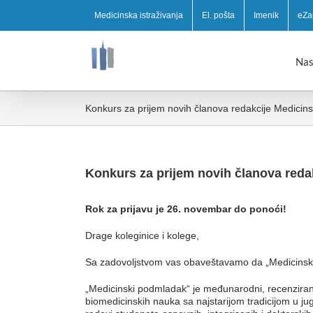
Medicinska istraživanja
El. pošta
Imenik
eZa
Nas
Konkurs za prijem novih članova redakcije Medicin
Konkurs za prijem novih članova red
Rok za prijavu je 26. novembar do ponoći!
Drage koleginice i kolege,
Sa zadovoljstvom vas obaveštavamo da „Medicinski 
„Medicinski podmladak“ je međunarodni, recenzirani, 
biomedicinskih nauka sa najstarijom tradicijom u ju