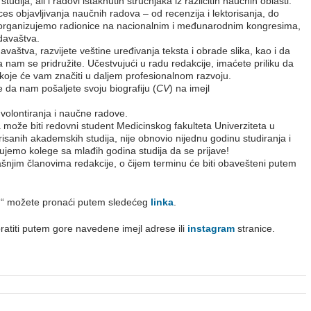
udija, ali i radovi istaknutih stručnjaka iz različitih naučnih oblasti.
s objavljivanja naučnih radova – od recenzija i lektorisanja, do
, organizujemo radionice na nacionalnim i međunarodnim kongresima,
davaštva.
vaštva, razvijete veštine uređivanja teksta i obrade slika, kao i da
 nam se pridružite. Učestvujući u radu redakcije, imaćete priliku da
 koje će vam značiti u daljem profesionalnom razvoju.
 da nam pošaljete svoju biografiju (
CV
) na imejl
volontiranja i naučne radove.
može biti redovni student Medicinskog fakulteta Univerziteta u
isanih akademskih studija, nije obnovio nijednu godinu studiranja i
emo kolege sa mlađih godina studija da se prijave!
dašnjim članovima redakcije, o čijem terminu će biti obavešteni putem
u“ možete pronaći putem sledećeg
linka
.
ratiti putem gore navedene imejl adrese ili
instagram
stranice.
.