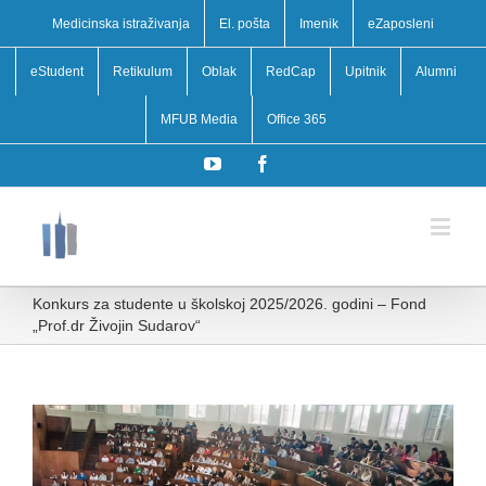
Medicinska istraživanja
El. pošta
Imenik
eZaposleni
eStudent
Retikulum
Oblak
RedCap
Upitnik
Alumni
MFUB Media
Office 365
YouTube
Facebook
Konkurs za studente u školskoj 2025/2026. godini – Fond
„Prof.dr Živojin Sudarov“
View
Larger
Image