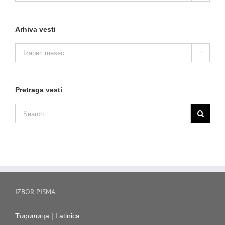
Arhiva vesti
Arhiva

vesti
Pretraga vesti
IZBOR PISMA
Ћирилица
|
Latinica