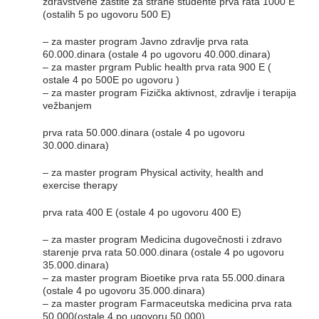
zdravstvene zaštite za strane studente prva rata 1000 E
(ostalih 5 po ugovoru 500 E)
– za master program Javno zdravlje prva rata
60.000.dinara (ostale 4 po ugovoru 40.000.dinara)
– za master prgram Public health prva rata 900 E (
ostale 4 po 500E po ugovoru )
– za master program Fizička aktivnost, zdravlje i terapija
vežbanjem
prva rata 50.000.dinara (ostale 4 po ugovoru
30.000.dinara)
– za master program Physical activity, health and
exercise therapy
prva rata 400 E (ostale 4 po ugovoru 400 E)
– za master program Medicina dugovečnosti i zdravo
starenje prva rata 50.000.dinara (ostale 4 po ugovoru
35.000.dinara)
– za master program Bioetike prva rata 55.000.dinara
(ostale 4 po ugovoru 35.000.dinara)
– za master program Farmaceutska medicina prva rata
50.000(ostale 4 po ugovoru 50.000)