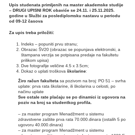
Upis studenata primljenih na master akademske studije
– DRUGI UPISNI ROK obaviće se 24.11. i 25.11.2025.
godine u Službi za poslediplomsku nastavu u periodu
od 09-12 časova
Za upis treba priložiti:
Indeks – popuniti prvu stranu;
Obrazac ŠV20 (obrazac se popunjava elektronski, a
štampana verzija se potpisana predaje na fakultetu
prilikom upisa)
Dve fotografije veličine 4.5 x 3.5cm;
Dokaz o uplati troškova
školarine
:
Žiro račun fakulteta
sa pozivom na broj: PO 51 – svrha
uplate: prva rata školarine, ili školarina u celosti, po
načinu uplate
Sve ostale rate plaćaju se po dinamici iz ugovora na
poziv na broj sa studentkog profila.
– za master program Menadžment u sistemu
zdravstvene zaštite prva rata 70.000.dinara (ostalih 5 po
ugovoru 40.000.dinara)
– za master program Menadžment u sistemu