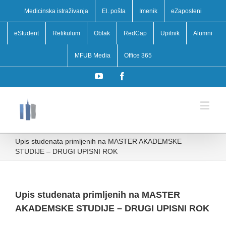
Medicinska istraživanja
El. pošta
Imenik
eZaposleni
eStudent
Retikulum
Oblak
RedCap
Upitnik
Alumni
MFUB Media
Office 365
YouTube
Facebook
Upis studenata primljenih na MASTER AKADEMSKE
STUDIJE – DRUGI UPISNI ROK
Upis studenata primljenih na MASTER
AKADEMSKE STUDIJE – DRUGI UPISNI ROK