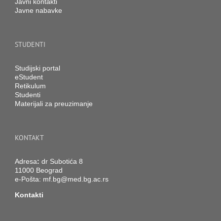
Javni kontakti
Javne nabavke
STUDENTI
Studijski portal
eStudent
Retikulum
Studenti
Materijali za preuzimanje
KONTAKT
Adresa
:
dr Subotića 8
11000 Beograd
e-Pošta:
mf.bg@med.bg.ac.rs
Kontakti