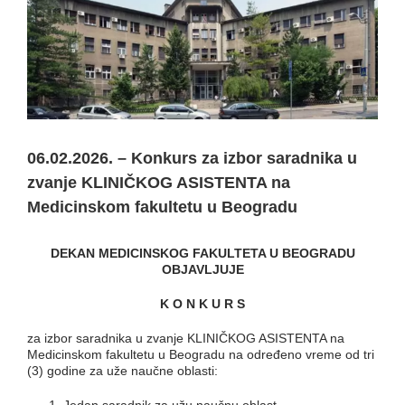
06.02.2026. – Konkurs za izbor saradnika u
zvanje KLINIČKOG ASISTENTA na
Medicinskom fakultetu u Beogradu
DEKAN MEDICINSKOG FAKULTETA U BEOGRADU
O
BJAVLJUJE
K O N K U R S
za izbor saradnika u zvanje KLINIČKOG ASISTENTA na
Medicinskom fakultetu u Beogradu na određeno vreme od tri
(3) godine za uže naučne oblasti: