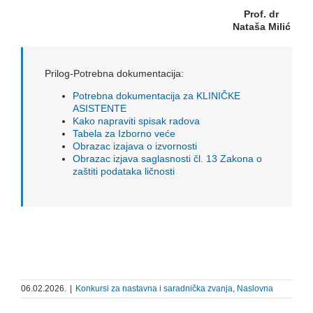
Prof. dr
Nataša Milić
Prilog-Potrebna dokumentacija:
Potrebna dokumentacija za KLINIČKE
ASISTENTE
Kako napraviti spisak radova
Tabela za Izborno veće
Obrazac izajava o izvornosti
Obrazac izjava saglasnosti čl. 13 Zakona o
zaštiti podataka ličnosti
06.02.2026.
|
Konkursi za nastavna i saradnička zvanja
,
Naslovna