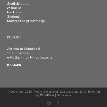
Studijski portal
eStudent
Retikulum
Studenti
Materijali za preuzimanje
KONTAKT
Adresa
:
dr Subotića 8
11000 Beograd
e-Pošta:
mf.bg@med.bg.ac.rs
Kontakti
© Copyright -
2026 | Medicinski fakultet | Sva prava zadržana | Powered
by
WordPress
| Mapa sajta
YouTube
Facebook