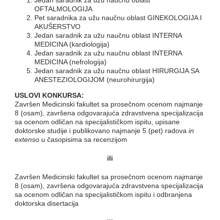
Jedan saradnik za užu naučnu oblast
OFTALMOLOGIJA
Pet saradnika za užu naučnu oblast GINEKOLOGIJA I
AKUŠERSTVO
Jedan saradnik za užu naučnu oblast INTERNA
MEDICINA (kardiologija)
Jedan saradnik za užu naučnu oblast INTERNA
MEDICINA (nefrologija)
Jedan saradnik za užu naučnu oblast HIRURGIJA SA
ANESTEZIOLOGIJOM (neurohirurgija)
USLOVI KONKURSA:
Završen Medicinski fakultet sa prosečnom ocenom najmanje
8 (osam), završena odgovarajuća zdravstvena specijalizacija
sa ocenom odličan na specijalističkom ispitu, upisane
doktorske studije i publikovano najmanje 5 (pet) radova
in
extenso
u časopisima sa recenzijom
i
li
Završen Medicinski fakultet sa prosečnom ocenom najmanje
8 (osam), završena odgovarajuća zdravstvena specijalizacija
sa ocenom odličan na specijalističkom ispitu i odbranjena
doktorska disertacija