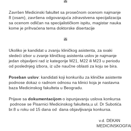
ili
Završen Medicinski fakultet sa prosečnom ocenom najmanje
8 (osam), završena odgovarajuća zdravstvena specijalizacija
sa ocenom odličan na specijalističkom ispitu, magistar nauka
kome je prihvaćena tema doktorske disertacije
ili
Ukoliko je kandidat u zvanju kliničkog asistenta, za svaki
sledeći izbor u zvanje kliničkog asistenta uslov je najmanje
jedan objavljeni rad iz kategorije M21, M22 ili M23 u periodu
od poslednjeg izbora, iz uže naučne oblasti za koju se bira.
Poseban uslov
: kandidati koji konkurišu za kliničke asistente
podnose dokaz o radnom odnosu na klinici koja je nastavna
baza Medicinskog fakulteta u Beogradu.
Prijave sa
dokumentacijom
o ispunjavanju uslova konkursa
podnose se Pisarnici Medicinskog fakulteta,u ul. Dr Subotića
br.8 u roku od 15 dana od dana objavljivanja konkursa.
v.d. DEKAN
MEDICINSKOGFA