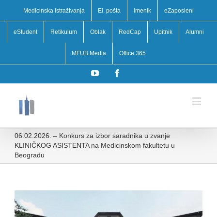
Medicinska istraživanja
El. pošta
Imenik
eZaposleni
eStudent
Retikulum
Oblak
RedCap
Upitnik
Alumni
MFUB Media
Office 365
YouTube
Facebook
06.02.2026. – Konkurs za izbor saradnika u zvanje
KLINIČKOG ASISTENTA na Medicinskom fakultetu u
Beogradu
View
Larger
Image