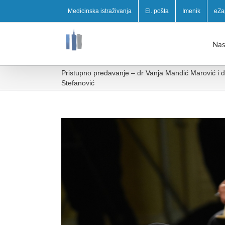
Medicinska istraživanja
El. pošta
Imenik
eZa
Nas
Pristupno predavanje – dr Vanja Mandić Marović i 
Stefanović
View
Larger
Image