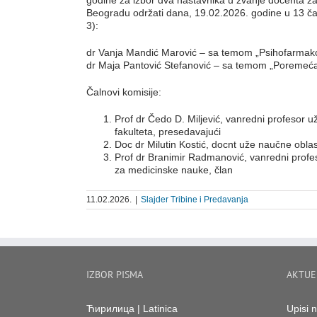
godine za izbor dva nastavnika u zvanje docenta za 
Beogradu održati dana, 19.02.2026. godine u 13 čas
3):
dr Vanja Mandić Marović – sa temom „Psihofarmako
dr Maja Pantović Stefanović – sa temom „Poremećaj
Čalnovi komisije:
Prof dr Čedo D. Miljević, vanredni profesor u
fakulteta, presedavajući
Doc dr Milutin Kostić, docnt uže naučne oblast
Prof dr Branimir Radmanović, vanredni profeso
za medicinske nauke, član
11.02.2026.
|
Slajder Tribine i Predavanja
IZBOR PISMA
AKTUE
Ћирилица
|
Latinica
Upisi 