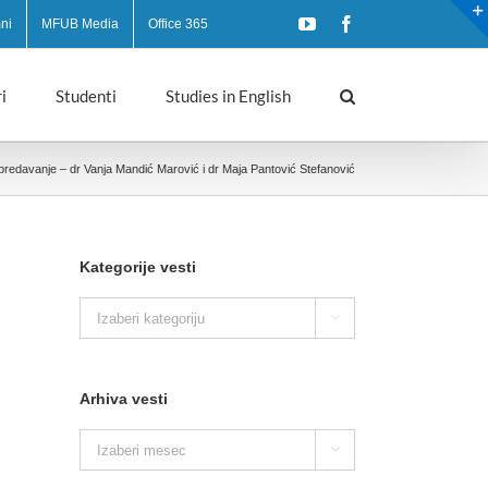
YouTube
Facebook
ni
MFUB Media
Office 365
i
Studenti
Studies in English
predavanje – dr Vanja Mandić Marović i dr Maja Pantović Stefanović
Kategorije vesti
Kategorije

vesti
Arhiva vesti
Arhiva

vesti