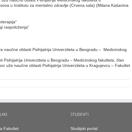
užu naučnu oblast Psihijatrija Medicinskog fakulteta u
ova u Institutu za mentalno zdravlje (Crvena sala) (Milana Kašanina
terapija“
i raspoloženja“
že naučne oblasti Psihijatrija Univerziteta u Beogradu – Medicinskog
i Psihijatrija Univerziteta u Beogradu – Medicinskog fakulteta, član
r uže naučne oblasti Psihijatrija Univerziteta u Kragujevcu – Fakultet
LNO
STUDENTI
na Fakultet
Studijski portal