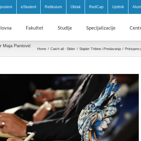
posleni
eStudent
Retikulum
Oblak
RedCap
Upitnik
Alum
lovna
Fakultet
Studije
Specijalizacije
Centr
dr Maja Pantović
Home
/
Catch all - Slider
/
Slajder Tribine i Predavanja
/
Pristupno 