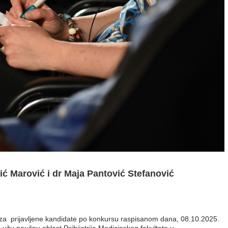
ć Marović i dr Maja Pantović Stefanović
a prijavljene kandidate po konkursu raspisanom dana, 08.10.2025.