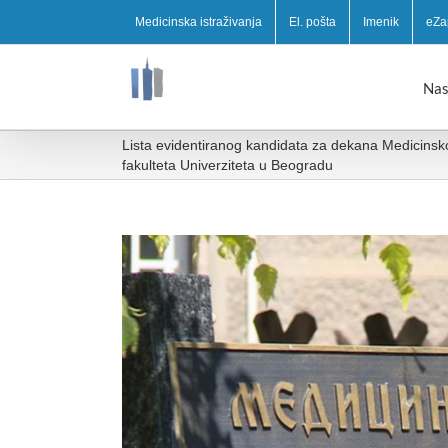
Medicinska istraživanja
El. pošta
Imenik
eZa
Nas
Lista evidentiranog kandidata za dekana Medicinsk
fakulteta Univerziteta u Beogradu
View
Larger
Image