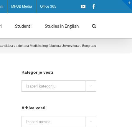
YouTube
Facebook
ni
MFUB Media
Office 365
i
Studenti
Studies in English
 kandidata za dekana Medicinskog fakulteta Univerziteta u Beogradu
Kategorije vesti
Kategorije

vesti
Arhiva vesti
Arhiva

vesti