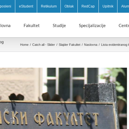
posleni
eStudent
Retikulum
Oblak
RedCap
Upitnik
Alum
lovna
Fakultet
Studije
Specijalizacije
Centr
og
Home
/
Catch all - Slider
/
Slajder Fakultet
/
Naslovna
/
Lista evidentiranog