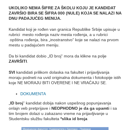
U
KOLIKO NEMA ŠIFRE ZA ŠKOLU KOJU JE KANDIDAT
ZAVRŠIO BIRA SE ŠIFRA 000 (NULE) KOJA SE NALAZI NA
DNU PADAJUĆEG MENIJA.
Kandidat koji je rođen van granica Republike Srbije upisuje u
rubrici mesto rođenja naziv mesta rođenja, a u rubrici
opština rođenja, bira „inostranstvo“ koje se nalazi na prvom
mestu u padajućem meniju.
Da bi kandidat dobio „ID broj“ mora da klikne na polje
ZAVRŠITI
.
SVI
kandidati prilikom dolaska na fakultet i prijavljivanja
moraju podneti na uvid originalna dokumenta i fotokopije istih
koje NE MORAJU BITI OVERENE I NE VRAĆAJU SE.
DOKUMENTA
„
ID broj
“ kandidat dobija nakon uspešnog popunjavanja
onlajn veb pretprijave i
NEOPHODNO
je da ga upamti
i sa
tim brojem dolazi u zakazano vreme na prijavljivanje u
Studentsku službu fakulteta
*slika id broja