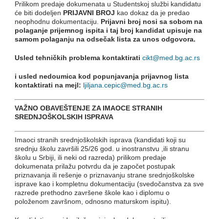
Prilikom predaje dokumenata u Studentskoj službi kandidatu
će biti dodeljen
PRIJAVNI BROJ
kao dokaz da je predao
neophodnu dokumentaciju.
Prijavni broj nosi sa sobom na
polaganje prijemnog ispita
i taj broj kandidat upisuje na
samom polaganju na odsečak lista za unos odgovora.
Usled tehničkih problema
kontaktirati
cikt@med.bg.ac.rs
i
usled nedoumica kod popunjavanja prijavnog lista
kontaktirati na mejl:
ljiljana.cepic@med.bg.ac.rs
VAŽNO OBAVEŠTENJE ZA IMAOCE STRANIH
SREDNJOŠKOLSKIH ISPRAVA
Imaoci stranih srednjoškolskih isprava (kandidati koji su
srednju školu završili 25/26 god. u inostranstvu ,ili stranu
školu u Srbiji, ili neki od razreda) prilikom predaje
dokumenata prilažu potvrdu da je započet postupak
priznavanja ili rešenje o priznavanju strane srednjoškolske
isprave kao i kompletnu dokumentaciju (svedočanstva za sve
razrede prethodno završene škole kao i diplomu o
položenom završnom, odnosno maturskom ispitu).