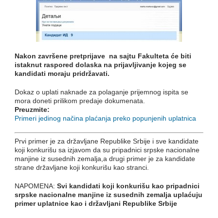
Nakon završene pre
t
prijave na sajtu Fakulteta će biti
istaknut raspored dolaska na prijavljivanje kojeg se
kandidati moraju pridržavati.
Dokaz o uplati naknade za polaganje prijemnog ispita se
mora doneti prilikom predaje dokumenata.
Preuzmite:
Primeri jedinog načina plaćanja preko popunjenih uplatnica
Prvi primer je za državljane Republike Srbije i sve kandidate
koji konkurišu sa izjavom da su pripadnici srpske nacionalne
manjine iz susednih zemalja,a drugi primer je za kandidate
strane državljane koji konkurišu kao stranci.
NAPOMENA:
Svi kandidati koji konkurišu kao pripadnici
srpske nacionalne manjine iz susednih zemalja uplaćuju
primer uplatnice kao i državljani Republike Srbije