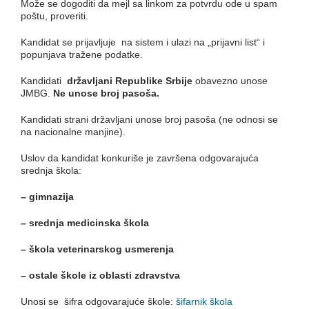
Može se dogoditi da mejl sa linkom za potvrdu ode u spam
poštu, proveriti.
Kandidat se prijavljuje na sistem i ulazi na „prijavni list“ i
popunjava tražene podatke.
Kandidati
državljani Republike Srbije
obavezno unose
JMBG.
Ne unose broj pasoša.
Kandidati strani državljani unose broj pasoša (ne odnosi se
na nacionalne manjine).
Uslov da kandidat konkuriše je završena odgovarajuća
srednja škola:
– gimnazija
– srednja medicinska škola
– škola veterinarskog usmerenja
– ostale škole iz oblasti zdravstva
Unosi se šifra odgovarajuće škole:
šifarnik škola