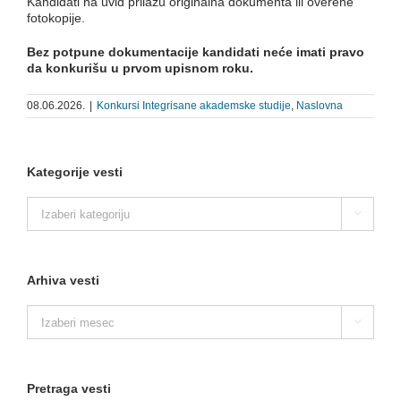
Kandidati na uvid prilažu originalna dokumenta ili overene
fotokopije.
Bez potpune dokumentacije kandidati neće imati pravo
da konkurišu u prvom upisnom roku.
08.06.2026.
|
Konkursi Integrisane akademske studije
,
Naslovna
Kategorije vesti
Kategorije

vesti
Arhiva vesti
Arhiva

vesti
Pretraga vesti