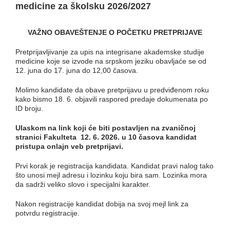
medicine za školsku 2026/2027
VAŽNO OBAVEŠTENJE O POČETKU PRETPRIJAVE
Pretprijavljivanje za upis na integrisane akademske studije
medicine koje se izvode na srpskom jeziku obavljaće se od
12. juna do 17. juna do 12,00 časova.
Molimo kandidate da obave pretprijavu u predviđenom roku
kako bismo 18. 6. objavili raspored predaje dokumenata po
ID broju.
Ulaskom na link
koji će biti postavljen na zvaničnoj
stranici Fakulteta
12.
6.
202
6
. u 10 časova kandidat
pristupa onlajn veb pre
t
prijavi.
Prvi korak je registracija kandidata. Kandidat pravi nalog tako
što unosi mejl adresu i lozinku koju bira sam. Lozinka mora
da sadrži veliko slovo i specijalni karakter.
Nakon registracije kandidat dobija na svoj mejl link za
potvrdu registracije.