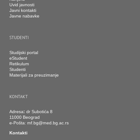
Uvid javnosti
Javni kontakti
Javne nabavke
STUDENTI
Studijski portal
eStudent
Retikulum
Studenti
Materijali za preuzimanje
KONTAKT
Adresa
:
dr Subotića 8
11000 Beograd
e-Pošta:
mf.bg@med.bg.ac.rs
Kontakti