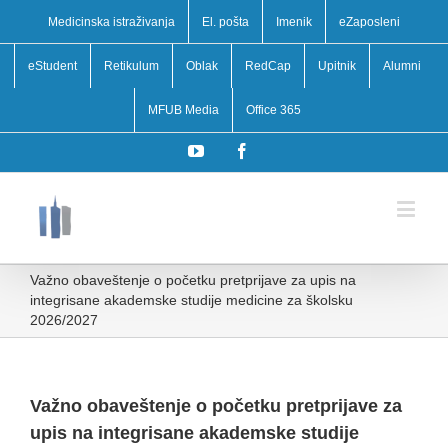
Medicinska istraživanja
El. pošta
Imenik
eZaposleni
eStudent
Retikulum
Oblak
RedCap
Upitnik
Alumni
MFUB Media
Office 365
YouTube
Facebook
Važno obaveštenje o početku pretprijave za upis na
integrisane akademske studije medicine za školsku
2026/2027
Važno obaveštenje o početku pretprijave za
upis na integrisane akademske studije