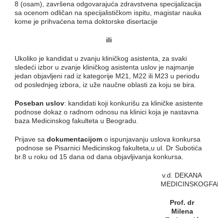
8 (osam), završena odgovarajuća zdravstvena specijalizacija
sa ocenom odličan na specijalističkom ispitu, magistar nauka
kome je prihvaćena tema doktorske disertacije
ili
Ukoliko je kandidat u zvanju kliničkog asistenta, za svaki
sledeći izbor u zvanje kliničkog asistenta uslov je najmanje
jedan objavljeni rad iz kategorije M21, M22 ili M23 u periodu
od poslednjeg izbora, iz uže naučne oblasti za koju se bira.
Poseban uslov
: kandidati koji konkurišu za kliničke asistente
podnose dokaz o radnom odnosu na klinici koja je nastavna
baza Medicinskog fakulteta u Beogradu.
Prijave sa
dokumentacijom
o ispunjavanju uslova konkursa
podnose se Pisarnici Medicinskog fakulteta,u ul. Dr Subotića
br.8 u roku od 15 dana od dana objavljivanja konkursa.
v.d. DEKANA
MEDICINSKOGFA
Prof. dr
Milena