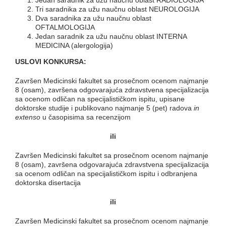
Jedan saradnik za užu naučnu oblast RADIOLOGIJA
Tri saradnika za užu naučnu oblast NEUROLOGIJA
Dva saradnika za užu naučnu oblast
OFTALMOLOGIJA
Jedan saradnik za užu naučnu oblast INTERNA
MEDICINA (alergologija)
USLOVI KONKURSA:
Završen Medicinski fakultet sa prosečnom ocenom najmanje
8 (osam), završena odgovarajuća zdravstvena specijalizacija
sa ocenom odličan na specijalističkom ispitu, upisane
doktorske studije i publikovano najmanje 5 (pet) radova
in
extenso
u časopisima sa recenzijom
i
li
Završen Medicinski fakultet sa prosečnom ocenom najmanje
8 (osam), završena odgovarajuća zdravstvena specijalizacija
sa ocenom odličan na specijalističkom ispitu i odbranjena
doktorska disertacija
ili
Završen Medicinski fakultet sa prosečnom ocenom najmanje