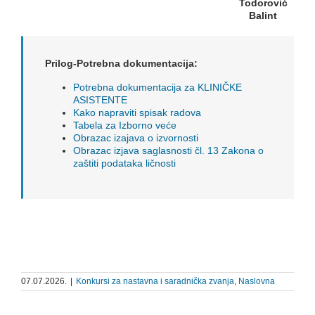
Todorović
Balint
Prilog-Potrebna dokumentacija:
Potrebna dokumentacija za KLINIČKE
ASISTENTE
Kako napraviti spisak radova
Tabela za Izborno veće
Obrazac izajava o izvornosti
Obrazac izjava saglasnosti čl. 13 Zakona o
zaštiti podataka ličnosti
07.07.2026.
|
Konkursi za nastavna i saradnička zvanja
,
Naslovna