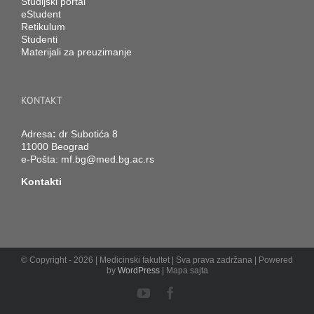
Studijski portal
eStudent
Retikulum
Studenti
Materijali za preuzimanje
KONTAKT
Adresa
:
dr Subotića 8
11000 Beograd
e-Pošta:
mf.bg@med.bg.ac.rs
Kontakti
© Copyright -
2026 | Medicinski fakultet | Sva prava zadržana | Powered
by
WordPress
| Mapa sajta
YouTube
Facebook