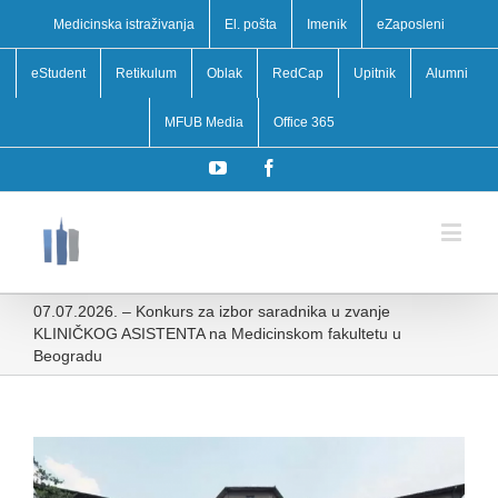
Medicinska istraživanja
El. pošta
Imenik
eZaposleni
eStudent
Retikulum
Oblak
RedCap
Upitnik
Alumni
MFUB Media
Office 365
YouTube
Facebook
07.07.2026. – Konkurs za izbor saradnika u zvanje
KLINIČKOG ASISTENTA na Medicinskom fakultetu u
Beogradu
View
Larger
Image