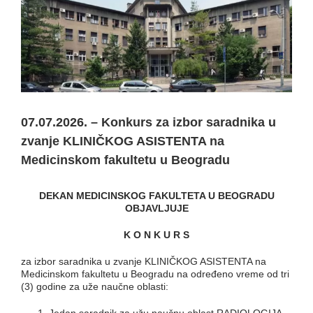
07.07.2026. – Konkurs za izbor saradnika u
zvanje KLINIČKOG ASISTENTA na
Medicinskom fakultetu u Beogradu
DEKAN MEDICINSKOG FAKULTETA U BEOGRADU
O
BJAVLJUJE
K O N K U R S
za izbor saradnika u zvanje KLINIČKOG ASISTENTA na
Medicinskom fakultetu u Beogradu na određeno vreme od tri
(3) godine za uže naučne oblasti: