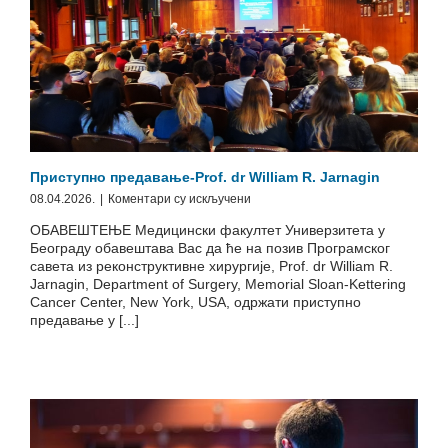
Приступно предавање-Prof. dr William R. Jarnagin
на
08.04.2026.
|
Коментари су искључени
Приступно
ОБАВЕШТЕЊЕ Медицински факултет Универзитета у
предавање-
Београду обавештава Вас да ће на позив Програмског
Prof.
савета из реконструктивне хирургије, Prof. dr William R.
dr
Jarnagin, Department of Surgery, Memorial Sloan-Kettering
William
Cancer Center, New York, USA, одржати приступно
R.
предавање у [...]
Jarnagin