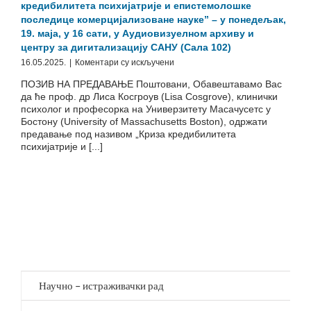
кредибилитета психијатрије и епистемолошке
последице комерцијализоване науке” – у понедељак,
19. маја, у 16 сати, у Аудиовизуелном архиву и
центру за дигитализацију САНУ (Сала 102)
на
16.05.2025.
|
Коментари су искључени
Предавање
ПОЗИВ НА ПРЕДАВАЊЕ Поштовани, Обавештавамо Вас
проф.
да ће проф. др Лиса Косгроув (Lisa Cosgrove), клинички
др
психолог и професорка на Универзитету Масачусетс у
Лисе
Бостону (University of Massachusetts Boston), одржати
Косгроув
предавање под називом „Криза кредибилитета
„Криза
психијатрије и [...]
кредибилитета
психијатрије
и
епистемолошке
последице
комерцијализоване
науке”
–
у
понедељак,
19.
Научно – истраживачки рад
маја,
у