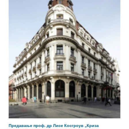
Предавање проф. др Лисе Косгроув „Криза