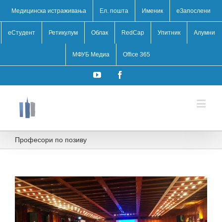
Медицинска истраживања
Ел. пошта
Именик
eЗапослени
еСтудент
Ретикулум
Облак
RedCap
Упитник
Алумни
МФУБ Медиа
Office 365
YouTube
Facebook
Професори по позиву