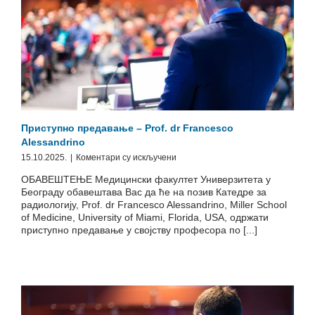
Приступно предавање – Prof. dr Francesco
Alessandrino
на
15.10.2025.
|
Коментари су искључени
Приступно
ОБАВЕШТЕЊЕ Медицински факултет Универзитета у
предавање
Београду обавештава Вас да ће на позив Катедре за
–
радиологију, Prof. dr Francesco Alessandrino, Miller School
Prof.
of Medicine, University of Miami, Florida, USA, одржати
dr
приступно предавање у својству професора по [...]
Francesco
Alessandrino