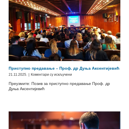
Приступно предавање – Проф. др Дуња Аксентијевић
на
21.11.2025.
|
Коментари су искључени
Приступно
Преузмите: Позив за приступно предавање Проф. др
предавање
Дуња Аксентијевић
–
Проф.
др
Дуња
Аксентијевић