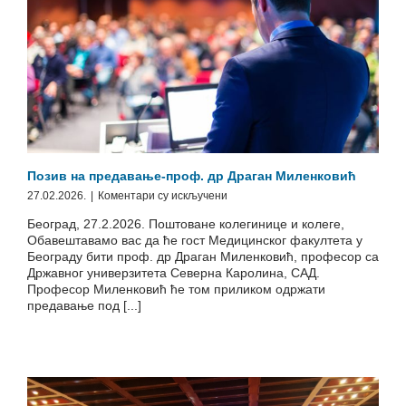
Позив на предавање-проф. др Драган Миленковић
на
27.02.2026.
|
Коментари су искључени
Позив
Београд, 27.2.2026. Поштоване колегинице и колеге,
на
Обавештавамо вас да ће гост Медицинског факултета у
предавање-
Београду бити проф. др Драган Миленковић, професор са
проф.
Државног универзитета Северна Каролина, САД.
др
Професор Миленковић ће том приликом одржати
Драган
предавање под [...]
Миленковић