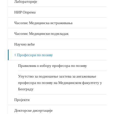
16
Лабораторије
сати,
у
НИР Опрема
Аудиовизуелном
архиву
Часопис Медицинска истраживања
и
центру
за
Часопис Медицински подмладак
дигитализацију
САНУ
Научно веће
(Сала
102)
Професори по позиву
Правилник о избору професора по позиву
Упутство за подношење захтева за ангажовање
професора по позиву на Медицинском факултету у
Београду
Пројекти
Докторске дисертације