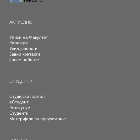
АКТУЕЛНО
Уписи на Факултет
Каријера
Увид јавности
Јавни контакти
Јавне набавке
СТУДЕНТИ
Студијски портал
еСтудент
Ретикулум
Студенти
Материјали за преузимање