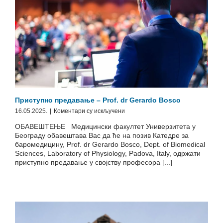
Приступно предавање – Prof. dr Gerardo Bosco
на
16.05.2025.
|
Коментари су искључени
Приступно
ОБАВЕШТЕЊЕ Медицински факултет Универзитета у
предавање
Београду обавештава Вас да ће на позив Катедре за
–
баромедицину, Prof. dr Gerardo Bosco, Dept. of Biomedical
Prof.
Sciences, Laboratory of Physiology, Padova, Italy, одржати
dr
приступно предавање у својству професора [...]
Gerardo
Bosco