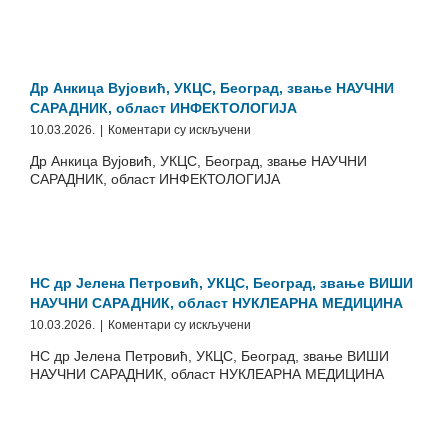
Универзитетска
дечја
клиника,
Београд,
звање
Др Анкица Вујовић, УКЦС, Београд, звање НАУЧНИ
НАУЧНИ
САРАДНИК, област ИНФЕКТОЛОГИЈА
САРАДНИК,
на
10.03.2026.
|
Коментари су искључени
област
Др
НЕУРОХИРУРГИЈА
Др Анкица Вујовић, УКЦС, Београд, звање НАУЧНИ
Анкица
САРАДНИК, област ИНФЕКТОЛОГИЈА
Вујовић,
УКЦС,
Београд,
звање
НАУЧНИ
САРАДНИК,
НС др Јелена Петровић, УКЦС, Београд, звање ВИШИ
област
НАУЧНИ САРАДНИК, област НУКЛЕАРНА МЕДИЦИНА
ИНФЕКТОЛОГИЈА
на
10.03.2026.
|
Коментари су искључени
НС
НС др Јелена Петровић, УКЦС, Београд, звање ВИШИ
др
НАУЧНИ САРАДНИК, област НУКЛЕАРНА МЕДИЦИНА
Јелена
Петровић,
УКЦС,
Београд,