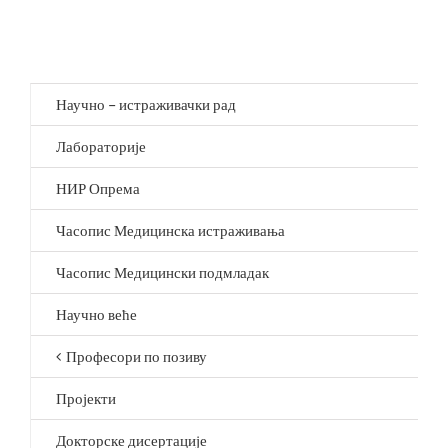
област
ОНКОЛОГИЈА
Научно – истраживачки рад
Лабораторије
НИР Опрема
Часопис Медицинска истраживања
Часопис Медицински подмладак
Научно веће
Професори по позиву
Пројекти
Докторске дисертације