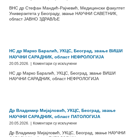
ВНС
ВНС др Стефан Мандић-Рајчевић, Медицински факултет
др
Универзитета у Београду, звање НАУЧНИ САВЕТНИК,
Стефан
област ЈАВНО ЗДРАВЉЕ
Мандић-
Рајчевић,
Медицински
факултет
Универзитета
у
НС др Марко Баралић, УКЦС, Београд, звање ВИШИ
Београду,
НАУЧНИ САРАДНИК, област НЕФРОЛОГИЈА
звање
на
20.05.2026.
|
Коментари су искључени
НАУЧНИ
НС
САВЕТНИК,
НС др Марко Баралић, УКЦС, Београд, звање ВИШИ
др
област
НАУЧНИ САРАДНИК, област НЕФРОЛОГИЈА
Марко
ЈАВНО
Баралић,
ЗДРАВЉЕ
УКЦС,
Београд,
звање
ВИШИ
Др Владимир Мијајловић, УКЦС, Београд, звање
НАУЧНИ
НАУЧНИ САРАДНИК, област ПАТОЛОГИЈА
САРАДНИК,
на
20.05.2026.
|
Коментари су искључени
област
Др
НЕФРОЛОГИЈА
Др Владимир Мијајловић, УКЦС, Београд, звање НАУЧНИ
Владимир