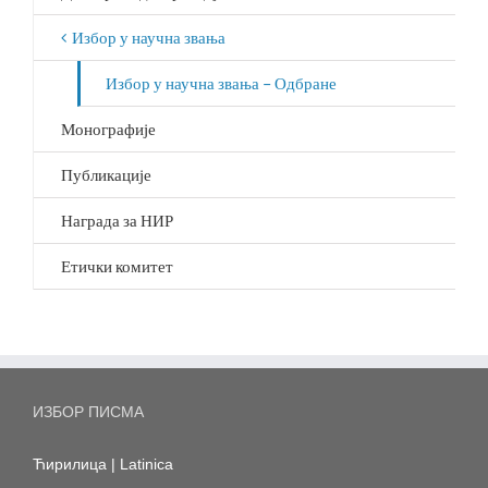
Избор у научна звања
Избор у научна звања – Одбране
Монографије
Публикације
Награда за НИР
Етички комитет
ИЗБОР ПИСМА
Ћирилица
|
Latinica