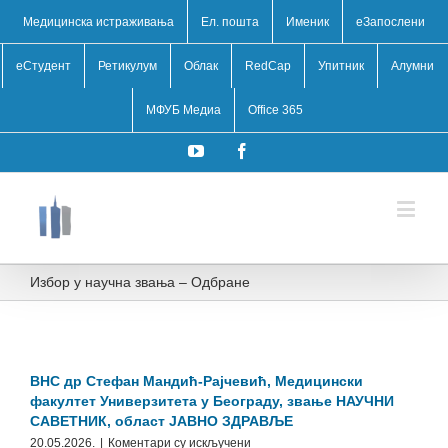
Медицинска истраживања
Ел. пошта
Именик
eЗапослени
еСтудент
Ретикулум
Облак
RedCap
Упитник
Алумни
МФУБ Медиа
Office 365
YouTube
Facebook
Избор у научна звања – Одбране
ВНС др Стефан Мандић-Рајчевић, Медицински
факултет Универзитета у Београду, звање НАУЧНИ
САВЕТНИК, област ЈАВНО ЗДРАВЉЕ
на
20.05.2026.
|
Коментари су искључени