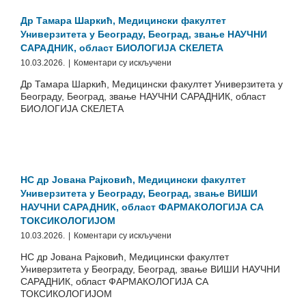
звање
ВИШИ
Др Тамара Шаркић, Медицински факултет
НАУЧНИ
Универзитета у Београду, Београд, звање НАУЧНИ
САРАДНИК,
САРАДНИК, област БИОЛОГИЈА СКЕЛЕТА
област
на
10.03.2026.
|
Коментари су искључени
НУКЛЕАРНА
Др
МЕДИЦИНА
Др Тамара Шаркић, Медицински факултет Универзитета у
Тамара
Београду, Београд, звање НАУЧНИ САРАДНИК, област
Шаркић,
БИОЛОГИЈА СКЕЛЕТА
Медицински
факултет
Универзитета
у
Београду,
Београд,
НС др Јована Рајковић, Медицински факултет
звање
Универзитета у Београду, Београд, звање ВИШИ
НАУЧНИ
НАУЧНИ САРАДНИК, област ФАРМАКОЛОГИЈА СА
САРАДНИК,
ТОКСИКОЛОГИЈОМ
област
БИОЛОГИЈА
на
10.03.2026.
|
Коментари су искључени
СКЕЛЕТА
НС
НС др Јована Рајковић, Медицински факултет
др
Универзитета у Београду, Београд, звање ВИШИ НАУЧНИ
Јована
САРАДНИК, област ФАРМАКОЛОГИЈА СА
Рајковић,
ТОКСИКОЛОГИЈОМ
Медицински