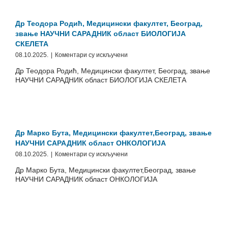
Земун,
Београд,
звање
Др Теодора Родић, Медицински факултет, Београд,
НАУЧНИ
звање НАУЧНИ САРАДНИК област БИОЛОГИЈА
САРАДНИК
СКЕЛЕТА
област
на
08.10.2025.
|
Коментари су искључени
НЕФРОЛОГИЈА
Др
Др Теодора Родић, Медицински факултет, Београд, звање
Теодора
НАУЧНИ САРАДНИК област БИОЛОГИЈА СКЕЛЕТА
Родић,
Медицински
факултет,
Београд,
звање
НАУЧНИ
Др Марко Бута, Медицински факултет,Београд, звање
САРАДНИК
НАУЧНИ САРАДНИК област ОНКОЛОГИЈА
област
на
08.10.2025.
|
Коментари су искључени
БИОЛОГИЈА
Др
СКЕЛЕТА
Др Марко Бута, Медицински факултет,Београд, звање
Марко
НАУЧНИ САРАДНИК област ОНКОЛОГИЈА
Бута,
Медицински
факултет,Београд,
звање
НАУЧНИ
САРАДНИК