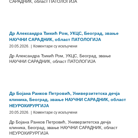
САРАДНИК, област ПАТОЛОГИЈА
Мијајловић,
УКЦС,
Београд,
звање
НАУЧНИ
САРАДНИК,
Др Александра Ђикић Ром, УКЦС, Београд, звање
област
НАУЧНИ САРАДНИК, област ПАТОЛОГИЈА
ПАТОЛОГИЈА
на
20.05.2026.
|
Коментари су искључени
Др
Др Александра Ђикић Ром, УКЦС, Београд, звање
Александра
НАУЧНИ САРАДНИК, област ПАТОЛОГИЈА
Ђикић
Ром,
УКЦС,
Београд,
звање
НАУЧНИ
Др Бојана Ранков Петровић, Универзитетска дечја
САРАДНИК,
клиника, Београд, звање НАУЧНИ САРАДНИК, област
област
НЕУРОХИРУРГИЈА
ПАТОЛОГИЈА
на
20.05.2026.
|
Коментари су искључени
Др
Др Бојана Ранков Петровић, Универзитетска дечја
Бојана
клиника, Београд, звање НАУЧНИ САРАДНИК, област
Ранков
НЕУРОХИРУРГИЈА
Петровић,