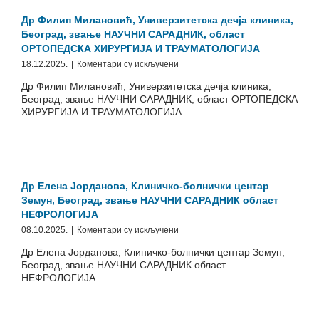
звање
ВИШИ
Др Филип Милановић, Универзитетска дечја клиника,
НАУЧНИ
Београд, звање НАУЧНИ САРАДНИК, област
САРАДНИК,
ОРТОПЕДСКА ХИРУРГИЈА И ТРАУМАТОЛОГИЈА
област
на
18.12.2025.
|
Коментари су искључени
МЕДИЦИНСКА
Др
ГЕНЕТИКА
Др Филип Милановић, Универзитетска дечја клиника,
Филип
Београд, звање НАУЧНИ САРАДНИК, област ОРТОПЕДСКА
Милановић,
ХИРУРГИЈА И ТРАУМАТОЛОГИЈА
Универзитетска
дечја
клиника,
Београд,
звање
НАУЧНИ
Др Елена Јорданова, Клиничко-болнички центар
САРАДНИК,
Земун, Београд, звање НАУЧНИ САРАДНИК област
област
НЕФРОЛОГИЈА
ОРТОПЕДСКА
на
08.10.2025.
|
Коментари су искључени
ХИРУРГИЈА
Др
И
Др Елена Јорданова, Клиничко-болнички центар Земун,
Елена
ТРАУМАТОЛОГИЈА
Београд, звање НАУЧНИ САРАДНИК област
Јорданова,
НЕФРОЛОГИЈА
Клиничко-
болнички
центар