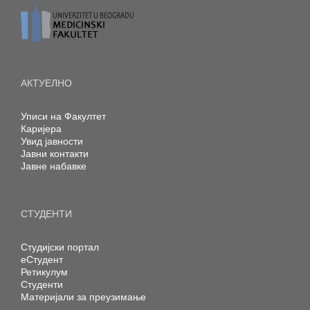
АКТУЕЛНО
Уписи на Факултет
Каријера
Увид јавности
Јавни контакти
Јавне набавке
СТУДЕНТИ
Студијски портал
еСтудент
Ретикулум
Студенти
Материјали за преузимање