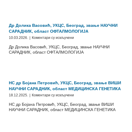
факултет
Универзитета
у
Београду,
Београд,
Др Долика Васовић, УКЦС, Београд, звање НАУЧНИ
звање
САРАДНИК, област ОФТАЛМОЛОГИЈА
ВИШИ
на
10.03.2026.
|
Коментари су искључени
НАУЧНИ
Др
САРАДНИК,
Др Долика Васовић, УКЦС, Београд, звање НАУЧНИ
Долика
област
САРАДНИК, област ОФТАЛМОЛОГИЈА
Васовић,
ФАРМАКОЛОГИЈА
УКЦС,
СА
Београд,
ТОКСИКОЛОГИЈОМ
звање
НАУЧНИ
САРАДНИК,
НС др Бојана Петровић, УКЦС, Београд, звање ВИШИ
област
НАУЧНИ САРАДНИК, област МЕДИЦИНСКА ГЕНЕТИКА
ОФТАЛМОЛОГИЈА
на
18.12.2025.
|
Коментари су искључени
НС
НС др Бојана Петровић, УКЦС, Београд, звање ВИШИ
др
НАУЧНИ САРАДНИК, област МЕДИЦИНСКА ГЕНЕТИКА
Бојана
Петровић,
УКЦС,
Београд,