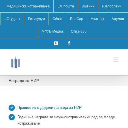
Медицинска истраживања
Ел. пошта
Именик
eЗапослени
еСтудент
Ретикулум
Облак
RedCap
Упитник
Алумни
МФУБ Медиа
Office 365
YouTube
Facebook
Награда за НИР
Правилник о додели награда за НИР
Годишња награда за научноистраживачки рад за младе
истраживаче