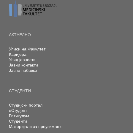
АКТУЕЛНО
Уписи на Факултет
Каријера
Увид јавности
Јавни контакти
Јавне набавке
СТУДЕНТИ
Студијски портал
еСтудент
Ретикулум
Студенти
Материјали за преузимање