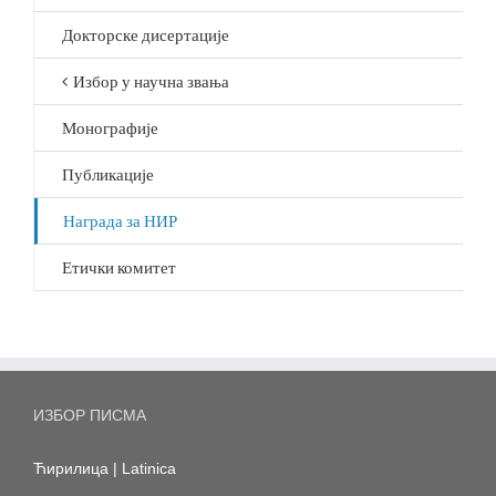
Докторске дисертације
Избор у научна звања
Монографије
Публикације
Награда за НИР
Етички комитет
ИЗБОР ПИСМА
Ћирилица
|
Latinica