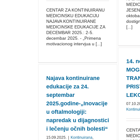
MEDIC
CENTAR ZA KONTINUIRANU
JESEN
MEDICINSKU EDUKACIJU
oktoba
NAJAVA KONTINUIRANE
dostig
MEDICINSKE EDUKACIJE ZA
[...]
DECEMBAR 2025.: 2-5.
decembar 2025. - „Primena
motivacionog intervjua u [...]
14. 
MOG
Najava kontinuirane
TRA
edukacije za 24.
PRIS
septembar
LEKO
2025.godine-„Inovacije
07.10.2
Kontinu
u oftalmologiji:
napredak u dijagnostici
i lečenju očnih bolesti“
CENTA
MEDIC
15.09.2025.
|
Kontinuirana
,