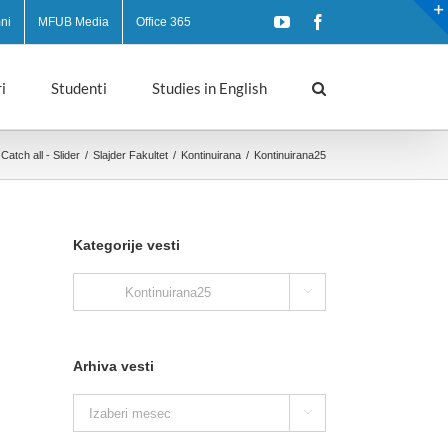
YouTube
Facebook
ni
MFUB Media
Office 365
i
Studenti
Studies in English
Catch all - Slider
/
Slajder Fakultet
/
Kontinuirana
/
Kontinuirana25
Kategorije vesti
Kategorije

vesti
Arhiva vesti
Arhiva

vesti