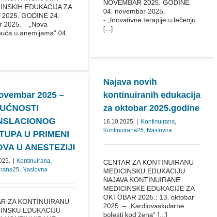
NOVEMBAR 2025. GODINE
INSKIH EDUKACIJA ZA
04. novembar 2025.
 2025. GODINE 24.
- „Inovativne terapije u lečenju
r 2025. – „Nova
[...]
nuća u anemijama” 04.
Najava novih
novembar 2025 –
kontinuiranih edukacija
UĆNOSTI
za oktobar 2025.godine
NSLACIONOG
16.10.2025.
|
Kontinuirana
,
Kontinuirana25
,
Naslovna
TUPA U PRIMENI
VA U ANESTEZIJI
025.
|
Kontinuirana
,
CENTAR ZA KONTINUIRANU
irana25
,
Naslovna
MEDICINSKU EDUKACIJU
NAJAVA KONTINUIRANE
MEDICINSKE EDUKACIJE ZA
OKTOBAR 2025.: 13. oktobar
R ZA KONTINUIRANU
2025. – „Kardiovaskularne
INSKU EDUKACIJU
bolesti kod žena“ [...]