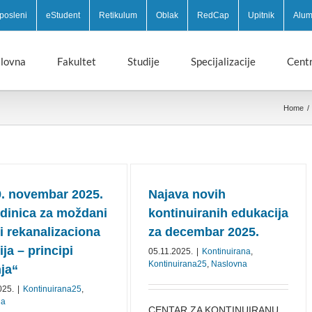
posleni
eStudent
Retikulum
Oblak
RedCap
Upitnik
Alum
lovna
Fakultet
Studije
Specijalizacije
Centr
Home
/
9. novembar 2025.
Najava novih
edinica za moždani
kontinuiranih edukacija
i rekanalizaciona
za decembar 2025.
ija – principi
05.11.2025.
|
Kontinuirana
,
Kontinuirana25
,
Naslovna
ja“
025.
|
Kontinuirana25
,
na
CENTAR ZA KONTINUIRANU