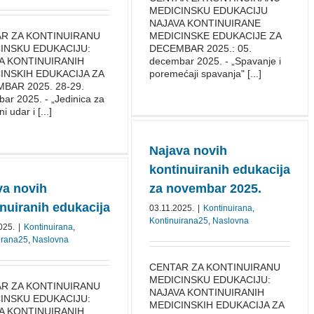
MEDICINSKU EDUKACIJU
NAJAVA KONTINUIRANE
R ZA KONTINUIRANU
MEDICINSKE EDUKACIJE ZA
INSKU EDUKACIJU:
DECEMBAR 2025.: 05.
A KONTINUIRANIH
decembar 2025. - „Spavanje i
INSKIH EDUKACIJA ZA
poremećaji spavanja" [...]
BAR 2025. 28-29.
ar 2025. - „Jedinica za
 udar i [...]
Najava novih
kontinuiranih edukacija
va novih
za novembar 2025.
nuiranih edukacija
03.11.2025.
|
Kontinuirana
,
Kontinuirana25
,
Naslovna
025.
|
Kontinuirana
,
irana25
,
Naslovna
CENTAR ZA KONTINUIRANU
MEDICINSKU EDUKACIJU:
R ZA KONTINUIRANU
NAJAVA KONTINUIRANIH
INSKU EDUKACIJU:
MEDICINSKIH EDUKACIJA ZA
A KONTINUIRANIH