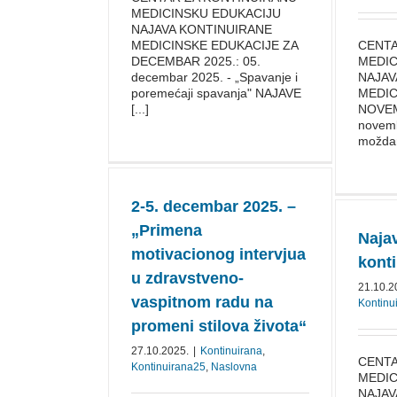
MEDICINSKU EDUKACIJU
NAJAVA KONTINUIRANE
MEDICINSKE EDUKACIJE ZA
CENTA
DECEMBAR 2025.: 05.
MEDIC
decembar 2025. - „Spavanje i
NAJAV
poremećaji spavanja" NAJAVE
MEDIC
[...]
NOVEM
novemb
moždani
2-5. decembar 2025. –
„Primena
Naja
motivacionog intervjua
konti
u zdravstveno-
21.10.2
vaspitnom radu na
Kontinu
promeni stilova života“
27.10.2025.
|
Kontinuirana
,
CENTA
Kontinuirana25
,
Naslovna
MEDIC
NAJAV