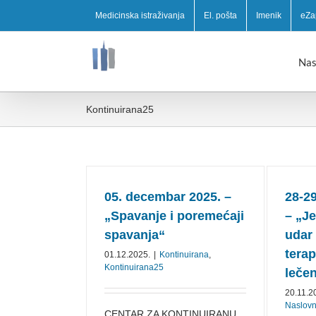
Medicinska istraživanja
El. pošta
Imenik
eZa
Nas
Kontinuirana25
05. decembar 2025. –
28-2
„Spavanje i poremećaji
– „J
spavanja“
udar 
terap
01.12.2025.
|
Kontinuirana
,
Kontinuirana25
lečen
20.11.2
Naslov
CENTAR ZA KONTINUIRANU