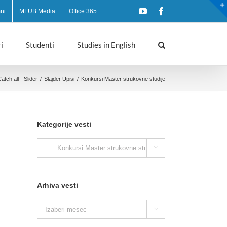
YouTube
Facebook
ni
MFUB Media
Office 365
i
Studenti
Studies in English
atch all - Slider
/
Slajder Upisi
/
Konkursi Master strukovne studije
Kategorije vesti
Kategorije

vesti
Arhiva vesti
Arhiva

vesti