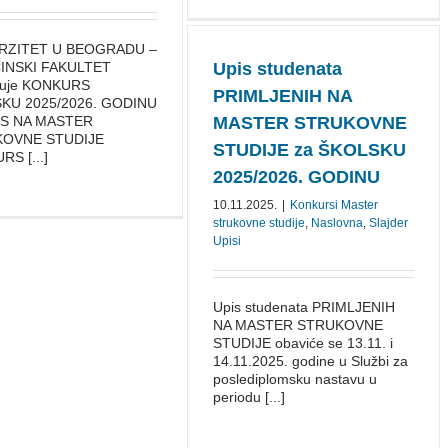
RZITET U BEOGRADU –
INSKI FAKULTET
Upis studenata
suje KONKURS
PRIMLJENIH NA
KU 2025/⁠2026. GODINU
IS NA MASTER
MASTER STRUKOVNE
OVNE STUDIJE
STUDIJE za ŠKOLSKU
S [...]
2025/2026. GODINU
10.11.2025.
|
Konkursi Master
strukovne studije
,
Naslovna
,
Slajder
Upisi
Upis studenata PRIMLJENIH
NA MASTER STRUKOVNE
STUDIJE obaviće se 13.11. i
14.11.2025. godine u Službi za
poslediplomsku nastavu u
periodu [...]