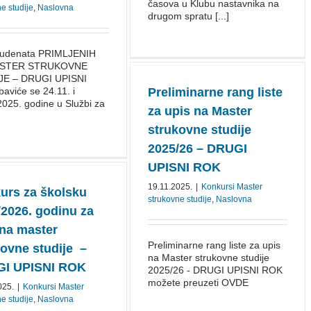
časova u Klubu nastavnika na
e studije
,
Naslovna
drugom spratu [...]
tudenata PRIMLJENIH
ASTER STRUKOVNE
JE – DRUGI UPISNI
aviće se 24.11. i
Preliminarne rang liste
2025. godine u Službi za
za upis na Master
strukovne studije
2025/26 – DRUGI
UPISNI ROK
19.11.2025.
|
Konkursi Master
urs za školsku
strukovne studije
,
Naslovna
⁠2026. godinu za
 na master
Preliminarne rang liste za upis
kovne studije –
na Master strukovne studije
I UPISNI ROK
2025/26 - DRUGI UPISNI ROK
možete preuzeti OVDE
025.
|
Konkursi Master
e studije
,
Naslovna