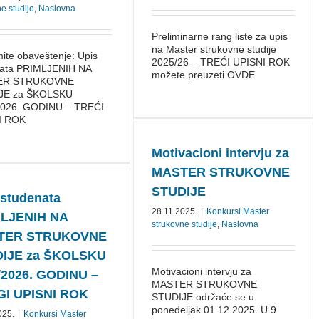
e studije
,
Naslovna
Preliminarne rang liste za upis
na Master strukovne studije
ite obaveštenje: Upis
2025/26 – TREĆI UPISNI ROK
nata PRIMLJENIH NA
možete preuzeti OVDE
ER STRUKOVNE
JE za ŠKOLSKU
2026. GODINU – TREĆI
I ROK
Motivacioni intervju za
MASTER STRUKOVNE
STUDIJE
 studenata
28.11.2025.
|
Konkursi Master
LJENIH NA
strukovne studije
,
Naslovna
TER STRUKOVNE
IJE za ŠKOLSKU
Motivacioni intervju za
/2026. GODINU –
MASTER STRUKOVNE
I UPISNI ROK
STUDIJE održaće se u
ponedeljak 01.12.2025. U 9
025.
|
Konkursi Master