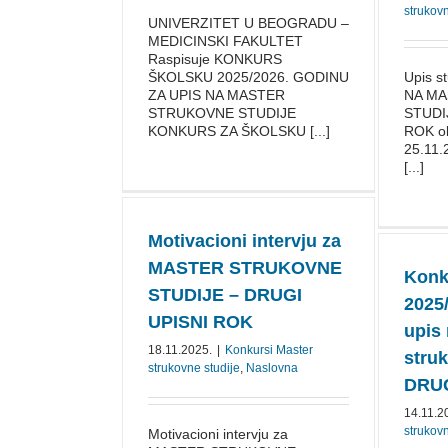
strukovn
UNIVERZITET U BEOGRADU –
MEDICINSKI FAKULTET
Raspisuje KONKURS
ŠKOLSKU 2025/⁠2026. GODINU
Upis s
ZA UPIS NA MASTER
NA M
STRUKOVNE STUDIJE
STUDI
KONKURS ZA ŠKOLSKU [...]
ROK ob
25.11.
[...]
Motivacioni intervju za
MASTER STRUKOVNE
Konk
STUDIJE – DRUGI
2025/
UPISNI ROK
upis
18.11.2025.
|
Konkursi Master
stru
strukovne studije
,
Naslovna
DRUG
14.11.2
strukovn
Motivacioni intervju za