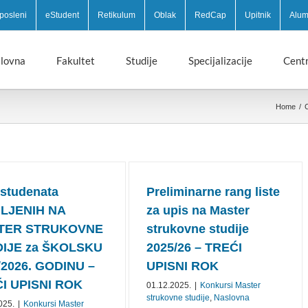
posleni
eStudent
Retikulum
Oblak
RedCap
Upitnik
Alum
lovna
Fakultet
Studije
Specijalizacije
Centr
Home
/
C
 studenata
Preliminarne rang liste
LJENIH NA
za upis na Master
TER STRUKOVNE
strukovne studije
IJE za ŠKOLSKU
2025/26 – TREĆI
/2026. GODINU –
UPISNI ROK
I UPISNI ROK
01.12.2025.
|
Konkursi Master
strukovne studije
,
Naslovna
025.
|
Konkursi Master