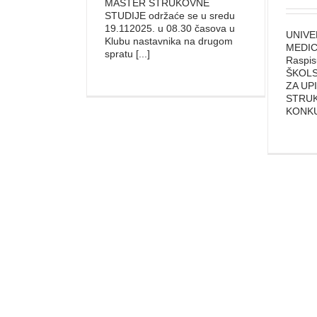
MASTER STRUKOVNE
STUDIJE održaće se u sredu
19.112025. u 08.30 časova u
UNIVE
Klubu nastavnika na drugom
MEDIC
spratu [...]
Raspi
ŠKOLS
ZA UP
STRUK
KONKUR