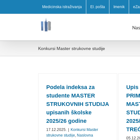
Medicinska istraživanja
El. pošta
Imenik
eZa
Nas
Konkursi Master strukovne studije
Podela indeksa za
Upis
studente MASTER
PRIM
STRUKOVNIH STUDIJA
MAS
upisanih školske
STUD
2025/26 godine
2025
TREĆ
17.12.2025.
|
Konkursi Master
strukovne studije
,
Naslovna
05.12.2