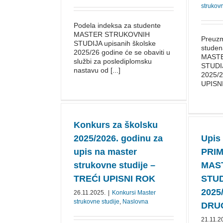
strukovn
Podela indeksa za studente
MASTER STRUKOVNIH
Preuzm
STUDIJA upisanih školske
stude
2025/26 godine će se obaviti u
MAST
službi za poslediplomsku
STUDI
nastavu od [...]
2025/
UPISN
Konkurs za školsku
2025/⁠2026. godinu za
Upis
upis na master
PRIM
strukovne studije –
MAS
TREĆI UPISNI ROK
STUD
2025
26.11.2025.
|
Konkursi Master
strukovne studije
,
Naslovna
DRUG
21.11.2