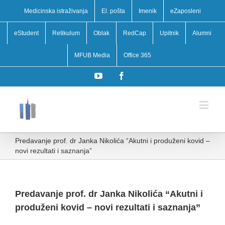
Medicinska istraživanja
El. pošta
Imenik
eZaposleni
eStudent
Retikulum
Oblak
RedCap
Upitnik
Alumni
MFUB Media
Office 365
YouTube
Facebook
Predavanje prof. dr Janka Nikolića “Akutni i produženi kovid –
novi rezultati i saznanja”
Predavanje prof. dr Janka Nikolića “Akutni i
produženi kovid – novi rezultati i saznanja”