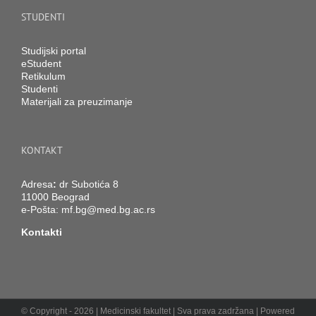
STUDENTI
Studijski portal
eStudent
Retikulum
Studenti
Materijali za preuzimanje
KONTAKT
Adresa
:
dr Subotića 8
11000 Beograd
e-Pošta:
mf.bg@med.bg.ac.rs
Kontakti
© Copyright -
2026 | Medicinski fakultet | Sva prava zadržana | Powered