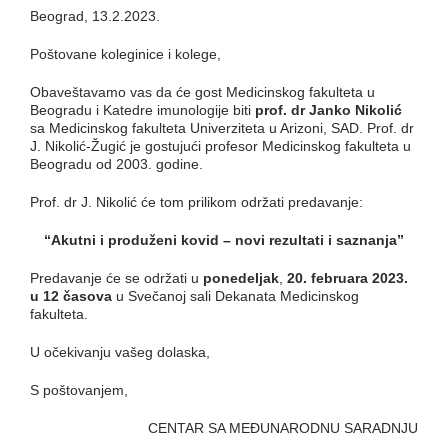
Beograd, 13.2.2023.
Poštovane koleginice i kolege,
Obaveštavamo vas da će gost Medicinskog fakulteta u
Beogradu i Katedre imunologije biti
prof. dr
Janko Nikolić
sa Medicinskog fakulteta Univerziteta u Arizoni, SAD. Prof. dr
J. Nikolić-Žugić je gostujući profesor Medicinskog fakulteta u
Beogradu od 2003. godine.
Prof. dr J. Nikolić će tom prilikom održati predavanje:
“Akutni i produženi kovid – novi rezultati i saznanja”
Predavanje će se održati u
ponedeljak
,
20.
februara 20
23.
u 12 časova
u Svečanoj sali Dekanata Medicinskog
fakulteta.
U očekivanju vašeg dolaska,
S poštovanjem,
CENTAR SA MEĐUNARODNU SARADNJU