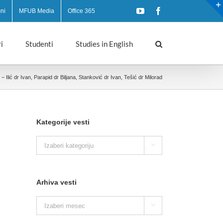
YouTube
Facebook
ni
MFUB Media
Office 365
i
Studenti
Studies in English
 Ilić dr Ivan, Parapid dr Biljana, Stanković dr Ivan, Tešić dr Milorad
Kategorije vesti
Kategorije

vesti
Arhiva vesti
Arhiva

vesti