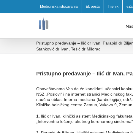
Medicinska istraživanja
El. pošta
Imenik
eZa
Nas
Pristupno predavanje – Ilić dr Ivan, Parapid dr Bilja
Stanković dr Ivan, Tešić dr Milorad
Pristupno predavanje – Ilić dr Ivan, Pa
Obaveštavamo Vas da će kandidati, učesnici konkur
NSZ „Poslovi“ i na internet stranici Medicinskog fa
naučnu oblast Interna medicina (kardiologija), održ
Kliničko bolničkog centra Zemun, Vukova 9, Zemun, 3
1.
Ilić dr Ivan, klinički asistent Medicinskog fakultet
„Interventno lečenje akutnog koronarnog sindroma
2.
Parapid dr Biljana, klinički asistent Medicinskog f