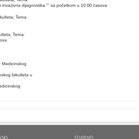
a i invazivna dijagnostika.”“ sa početkom u 10:00 časova
akulteta; Tema:
ulteta; Tema:
sova
r Medicinskog
nskog fakulteta u
edicinskog
LNO
STUDENTI