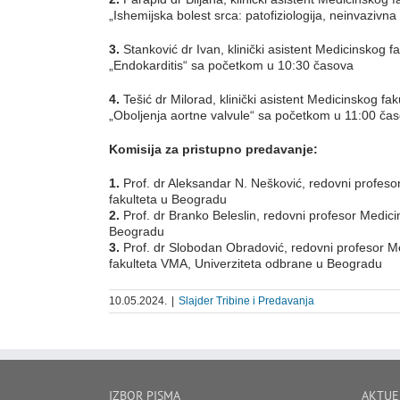
„Ishemijska bolest srca: patofiziologija, neinvazivn
3.
Stanković dr Ivan, klinički asistent Medicinskog f
„Endokarditis“ sa početkom u 10:30 časova
4.
Tešić dr Milorad, klinički asistent Medicinskog fak
„Oboljenja aortne valvule“ sa početkom u 11:00 ča
Komisija za pristupno predavanje:
1.
Prof. dr Aleksandar N. Nešković, redovni profeso
fakulteta u Beogradu
2.
Prof. dr Branko Beleslin, redovni profesor Medici
Beogradu
3.
Prof. dr Slobodan Obradović, redovni profesor M
fakulteta VMA, Univerziteta odbrane u Beogradu
10.05.2024.
|
Slajder Tribine i Predavanja
IZBOR PISMA
AKTUE