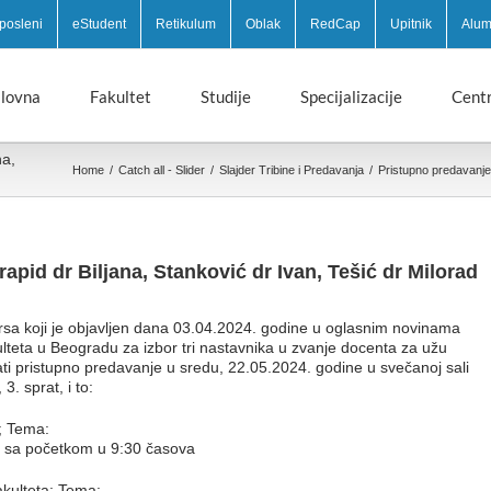
posleni
eStudent
Retikulum
Oblak
RedCap
Upitnik
Alum
lovna
Fakultet
Studije
Specijalizacije
Centr
na,
Home
/
Catch all - Slider
/
Slajder Tribine i Predavanja
/
Pristupno predavanje –
rapid dr Biljana, Stanković dr Ivan, Tešić dr Milorad
sa koji je objavljen dana 03.04.2024. godine u oglasnim novinama
kulteta u Beogradu za izbor tri nastavnika u zvanje docenta za užu
ati pristupno predavanje u sredu, 22.05.2024. godine u svečanoj sali
. sprat, i to:
a; Tema:
“ sa početkom u 9:30 časova
akulteta; Tema: