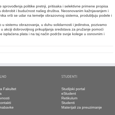
provođenja politike pretnji, pritisaka i selektivne primene propisa
za dobrobit i budućnost našeg društva. Neosnovanim kažnjavanjem i
nika vrši se udar na temelje obrazovnog sistema, produbljuju podele i
o u sistemu obrazovanja, u duhu solidarnosti i jedinstva, pozivamo
u akciji dobrovoljnog prikupljanja sredstava za pružanje pomoći
isplaćena plata i na taj način podrže svoje kolege u osnovnim i
LNO
STUDENTI
na Fakultet
Studijski portal
a
eStudent
vnosti
Retikulum
ontakti
Studenti
 nabavke
Materijali za preuzimanje