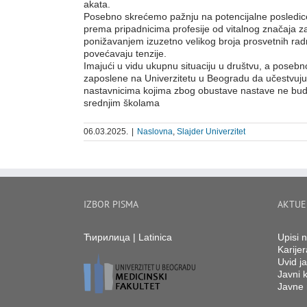
akata.
Posebno skrećemo pažnju na potencijalne posledice s
prema pripadnicima profesije od vitalnog značaja 
ponižavanjem izuzetno velikog broja prosvetnih rad
povećavaju tenzije.
Imajući u vidu ukupnu situaciju u društvu, a posebn
zaposlene na Univerzitetu u Beogradu da učestvuju 
nastavnicima kojima zbog obustave nastave ne bude 
srednjim školama
06.03.2025.
|
Naslovna
,
Slajder Univerzitet
IZBOR PISMA
AKTUE
Ћирилица
|
Latinica
Upisi 
Karijer
Uvid ja
Javni k
Javne