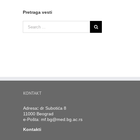
Pretraga vesti
KONTAKT
Adresa
:
dr Subotića 8
11000 Beograd
e-Pošta:
mf.bg@med.bg.ac.rs
Kontakti