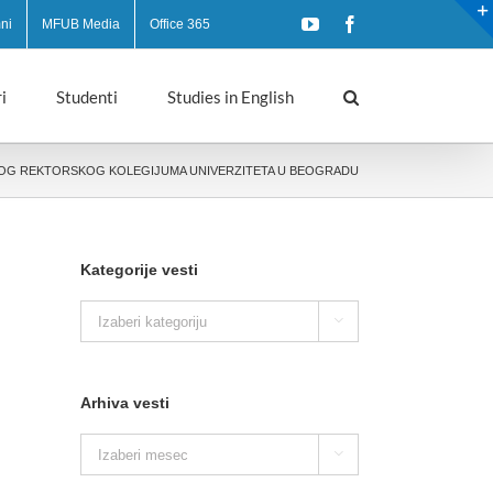
YouTube
Facebook
ni
MFUB Media
Office 365
i
Studenti
Studies in English
OG REKTORSKOG KOLEGIJUMA UNIVERZITETA U BEOGRADU
Kategorije vesti
Kategorije

vesti
Arhiva vesti
Arhiva

vesti