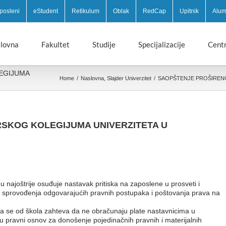
posleni
eStudent
Retikulum
Oblak
RedCap
Upitnik
Alum
lovna
Fakultet
Studije
Specijalizacije
Centr
EGIJUMA
Home
/
Naslovna
,
Slajder Univerzitet
/
SAOPŠTENJE PROŠIREN
SKOG KOLEGIJUMA UNIVERZITETA U
u najoštrije osuđuje nastavak pritiska na zaposlene u prosveti i
ez sprovođenja odgovarajućih pravnih postupaka i poštovanja prava na
a se od škola zahteva da ne obračunaju plate nastavnicima u
ju pravni osnov za donošenje pojedinačnih pravnih i materijalnih