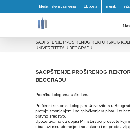
Medicinska istraživanja
El. pošta
Imenik
eZa
Nas
SAOPŠTENJE PROŠIRENOG REKTORSKOG KOL
UNIVERZITETA U BEOGRADU
SAOPŠTENJE PROŠIRENOG REKTOR
BEOGRADU
Podrška kolegama u školama
Prošireni rektorski kolegijum Univerziteta u Beograd
pretnje smanjenjem i neisplaćivanjem plata, i to b
pravno sredstvo.
Upozoravamo da dopisi Ministarstva prosvete kojim
obustavi nisu utemeljeni na zakonu i ne predstavlja