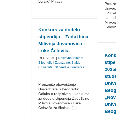
Bulajić“ Prijava
Preuzm
Univer
Odluka
za dod
Milivo
Ćelovi
Konkurs za dodelu
stipendija – Zadužbina
Milivoja Jovanovića i
Luke Ćelovića
Konk
19.11.2025.
|
Naslovna
,
Slajder
stipe
Stipendije i Zadužbine
,
Slajder
Univerzitet
,
Stipendije i fondacije
2025/
stud
Unive
Preuzmite obaveštenje
Univerziteta u Beogradu:
Beog
Odluka o raspisivanju konkursa
„Nov
za dodelu stipendija Zadužbine
Milivoja Jovanovića i Luke
Unive
Ćelovića za školsku [...]
Beog