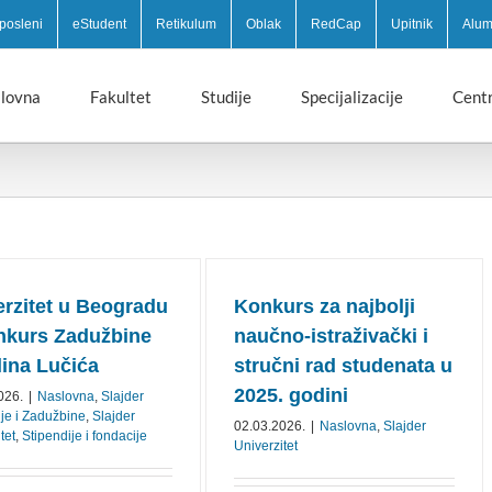
posleni
eStudent
Retikulum
Oblak
RedCap
Upitnik
Alum
lovna
Fakultet
Studije
Specijalizacije
Centr
erzitet u Beogradu
Konkurs za najbolji
nkurs Zadužbine
naučno-istraživački i
lina Lučića
stručni rad studenata u
2025. godini
026.
|
Naslovna
,
Slajder
ije i Zadužbine
,
Slajder
02.03.2026.
|
Naslovna
,
Slajder
tet
,
Stipendije i fondacije
Univerzitet