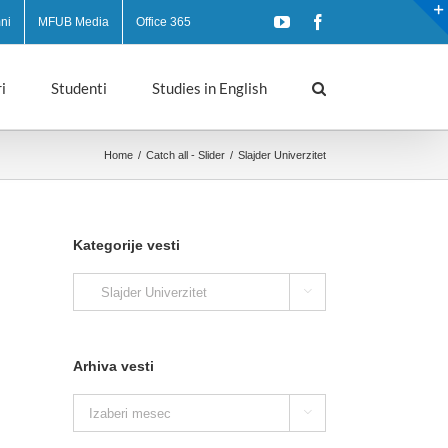
YouTube
Facebook
ni
MFUB Media
Office 365
i
Studenti
Studies in English
Home
/
Catch all - Slider
/
Slajder Univerzitet
Kategorije vesti
Kategorije

vesti
Arhiva vesti
Arhiva

vesti