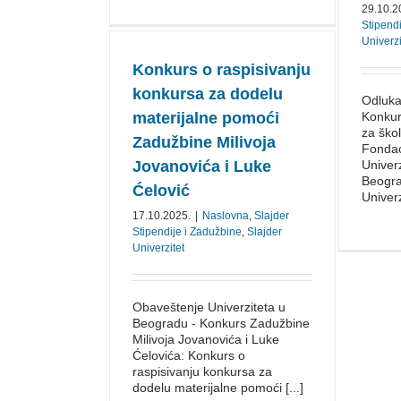
29.10.2
Stipend
Univerzi
Konkurs o raspisivanju
konkursa za dodelu
Odluka
materijalne pomoći
Konkur
za ško
Zadužbine Milivoja
Fondac
Jovanovića i Luke
Univerz
Beogra
Ćelović
Univerz
17.10.2025.
|
Naslovna
,
Slajder
Stipendije i Zadužbine
,
Slajder
Univerzitet
Obaveštenje Univerziteta u
Beogradu - Konkurs Zadužbine
Milivoja Jovanovića i Luke
Ćelovića: Konkurs o
raspisivanju konkursa za
dodelu materijalne pomoći [...]