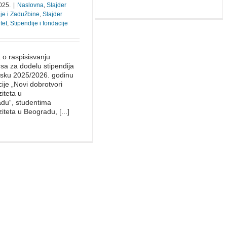
025.
|
Naslovna
,
Slajder
ije i Zadužbine
,
Slajder
tet
,
Stipendije i fondacije
 o raspisisvanju
sa za dodelu stipendija
lsku 2025/⁠2026. godinu
ije „Novi dobrotvori
iteta u
du“, studentima
iteta u Beogradu, [...]