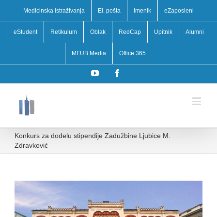
Medicinska istraživanja
El. pošta
Imenik
eZaposleni
eStudent
Retikulum
Oblak
RedCap
Upitnik
Alumni
MFUB Media
Office 365
YouTube
Facebook
Konkurs za dodelu stipendije Zadužbine Ljubice M.
Zdravković
View
Larger
Image