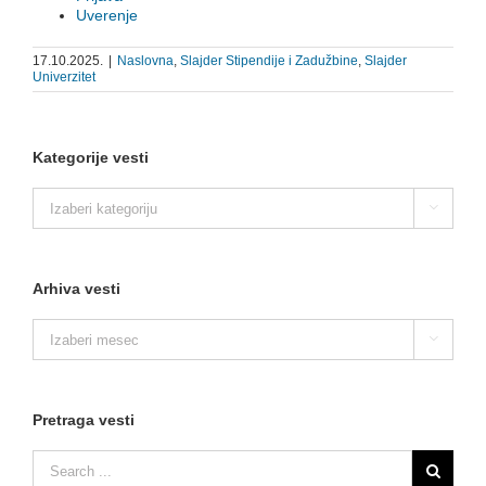
Uverenje
17.10.2025.
|
Naslovna
,
Slajder Stipendije i Zadužbine
,
Slajder
Univerzitet
Kategorije vesti
Kategorije

vesti
Arhiva vesti
Arhiva

vesti
Pretraga vesti