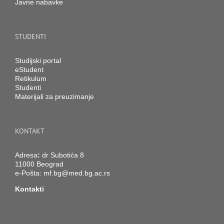
Javne nabavke
STUDENTI
Studijski portal
eStudent
Retikulum
Studenti
Materijali za preuzimanje
KONTAKT
Adresa
:
dr Subotića 8
11000 Beograd
e-Pošta:
mf.bg@med.bg.ac.rs
Kontakti