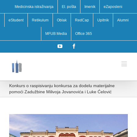
Medicinska istraživanja
El. pošta
Imenik
eZaposleni
eStudent
Retikulum
Oblak
RedCap
Upitnik
Alumni
MFUB Media
Office 365
YouTube
Facebook
Konkurs o raspisivanju konkursa za dodelu materijalne
pomoći Zadužbine Milivoja Jovanovića i Luke Ćelović
View
Larger
Image