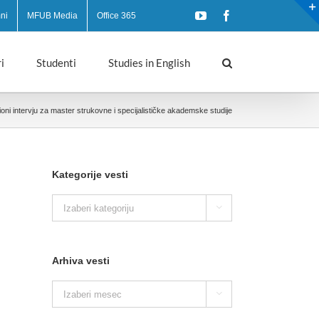
YouTube
Facebook
ni
MFUB Media
Office 365
i
Studenti
Studies in English
oni intervju za master strukovne i specijalističke akademske studije
Kategorije vesti
Kategorije

vesti
Arhiva vesti
Arhiva

vesti