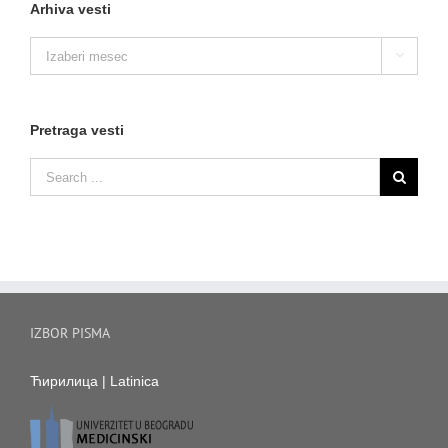
Arhiva vesti
Arhiva

vesti
Pretraga vesti
IZBOR PISMA
Ћирилица
|
Latinica