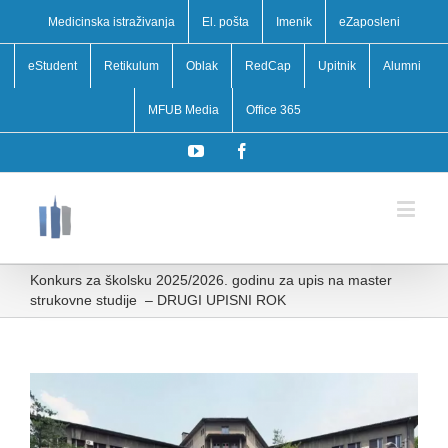
Medicinska istraživanja
El. pošta
Imenik
eZaposleni
eStudent
Retikulum
Oblak
RedCap
Upitnik
Alumni
MFUB Media
Office 365
YouTube
Facebook
Konkurs za školsku 2025/⁠2026. godinu za upis na master
strukovne studije – DRUGI UPISNI ROK
View
Larger
Image