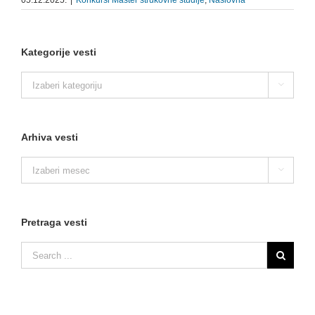
05.12.2025.
|
Konkursi Master strukovne studije
,
Naslovna
Kategorije vesti
Kategorije

vesti
Arhiva vesti
Arhiva

vesti
Pretraga vesti