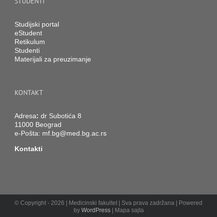
STUDENTI
Studijski portal
eStudent
Retikulum
Studenti
Materijali za preuzimanje
KONTAKT
Adresa
:
dr Subotića 8
11000 Beograd
e-Pošta:
mf.bg@med.bg.ac.rs
Kontakti
© Copyright -
2026 | Medicinski fakultet | Sva prava zadržana | Powered
by
WordPress
| Mapa sajta