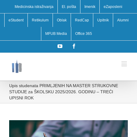
Medicinska istraživanja
El. pošta
Imenik
eZaposleni
eStudent
Retikulum
Oblak
RedCap
Upitnik
Alumni
MFUB Media
Office 365
YouTube
Facebook
Upis studenata PRIMLJENIH NA MASTER STRUKOVNE
STUDIJE za ŠKOLSKU 2025/2026. GODINU – TREĆI
UPISNI ROK
View
Larger
Image