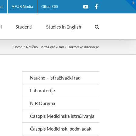
YouTube
Facebook
ni
MFUB Media
Office 365
i
Studenti
Studies in English
Home
/
Naučno – istraživački rad
/
Doktorske disertacije
Naučno – istraživački rad
Laboratorije
NIR Oprema
Časopis Medicinska istraživanja
Časopis Medicinski podmladak