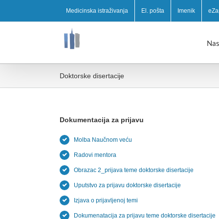
Medicinska istraživanja
El. pošta
Imenik
eZa
Nas
Doktorske disertacije
Dokumentacija za prijavu
Molba Naučnom veću
Radovi mentora
Obrazac 2_prijava teme doktorske disertacije
Uputstvo za prijavu doktorske disertacije
Izjava o prijavljenoj temi
Dokumenatacija za prijavu teme doktorske disertacije