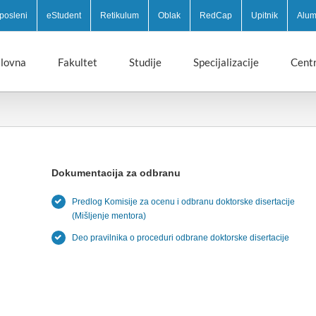
posleni
eStudent
Retikulum
Oblak
RedCap
Upitnik
Alum
lovna
Fakultet
Studije
Specijalizacije
Centr
Dokumentacija za odbranu
Predlog Komisije za ocenu i odbranu doktorske disertacije
(Mišljenje mentora)
Deo pravilnika o proceduri odbrane doktorske disertacije