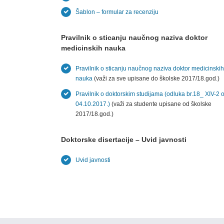
Šablon – formular za recenziju
Pravilnik o sticanju naučnog naziva doktor
medicinskih nauka
Pravilnik o sticanju naučnog naziva doktor medicinskih
nauka
(važi za sve upisane do školske 2017/⁠18.god.)
Pravilnik o doktorskim studijama (odluka br.18_⁠ XIV-2 
04.10.2017.)
(važi za studente upisane od školske
2017/⁠18.god.)
Doktorske disertacije – Uvid javnosti
Uvid javnosti